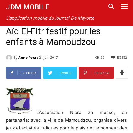
JDM MOBILE
L'application mobile du Journal De Mayotte
Aïd El-Fitr festif pour les
enfants à Mamoudzou
By
Anne Perzo
21 juin 2017
99
139522
Facebook
Twitter
Pinterest
L’Association Niora za messo, en
partenariat avec la ville de Mamoudzou, organise divers
jeux et activités ludiques pour le plaisir et le bonheur des