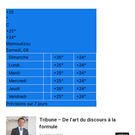
+
25
°
C
+
25°
+
24°
Mamoudzou
Samedi, 08
Dimanche
+
26°
+
24°
Lundi
+
25°
+
24°
Mardi
+
25°
+
24°
Mercredi
+
25°
+
24°
Jeudi
+
26°
+
24°
Vendredi
+
25°
+
24°
Prévisions sur 7 jours
Tribune – De l’art du discours à la
formule
7 octobre 2022