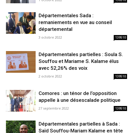
139510
Départementales Sada :
remaniements en vue au conseil
départemental
3 octobre 2022
139510
Départementales partielles : Soula S.
Souffou et Mariame S. Kalame élus
avec 52,26% des voix
2 octobre 2022
139510
Comores : un ténor de l’opposition
appelle à une désescalade politique
27 septembre 2022
139510
Départementales partielles à Sada :
Saïd Souffou-Mariam Kalame en tête