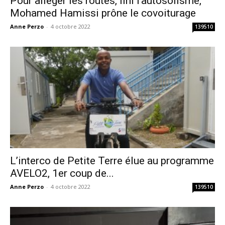
Pour alléger les routes, fini l’autosolisme,
Mohamed Hamissi prône le covoiturage
Anne Perzo
-
4 octobre 2022
139510
L’interco de Petite Terre élue au programme
AVELO2, 1er coup de...
Anne Perzo
-
4 octobre 2022
139510