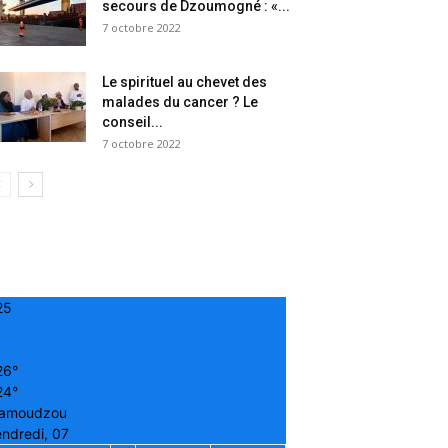
secours de Dzoumogné : «...
7 octobre 2022
Le spirituel au chevet des
malades du cancer ? Le
conseil...
7 octobre 2022
25
26°
24°
amoudzou
ndredi, 07