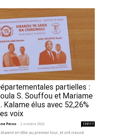
épartementales partielles :
oula S. Souffou et Mariame
. Kalame élus avec 52,26%
es voix
ne Perzo
-
2 octobre 2022
139117
s étaient en tête au premier tour, et ont creusé