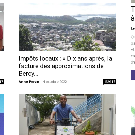
T
à
Le
Qu
pa
Ab
ca
Impôts locaux : « Dix ans après, la
d'
facture des approximations de
Bercy...
Anne Perzo
-
4 octobre 2022
17
139117