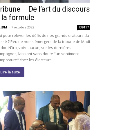
ribune – De l’art du discours
 la formule
 JDM
-
7 octobre 2022
139117
i pour relever les défis de nos grands orateurs du
ssé ? Peu de noms émergent de la tribune de Madi
dou N'tro, voire aucun, sur les dernières
mpagnes, laissant sans doute "un sentiment
imposture" chez les électeurs
Lire la suite