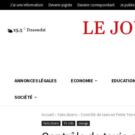
J’ai une information
Devenir pigiste
Devenir correspondant
Je publi
LE J
25.5
C
Dzaoudzi
ANNONCES LÉGALES
ECONOMIE
EDUCATIO
SOCIÉTÉ
Accueil
Faits divers
Contrôle de taxis en Petite Terr
Faits divers
Fil info
orange