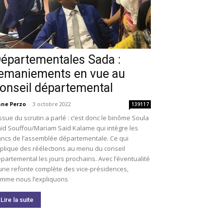
épartementales Sada :
emaniements en vue au
onseil départemental
ne Perzo
-
3 octobre 2022
139117
issue du scrutin a parlé : c’est donc le binôme Soula
ïd Souffou/Mariam Saïd Kalame qui intègre les
ncs de l’assemblée départementale. Ce qui
plique des réélections au menu du conseil
partemental les jours prochains. Avec l’éventualité
une refonte complète des vice-présidences,
mme nous l’expliquons
Lire la suite