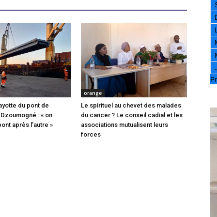
Pr
orange
ayotte du pont de
Le spirituel au chevet des malades
 Dzoumogné : « on
du cancer ? Le conseil cadial et les
pont après l’autre »
associations mutualisent leurs
forces