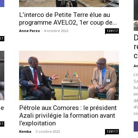
L’interco de Petite Terre élue au
i
programme AVELO2, 1er coup de...
Anne Perzo
-
4 octobre 2022
139117
D
17
r
c
An
L’
Sa
ba
im
dé
d’
le
Pétrole aux Comores : le président
co
Azali privilégie la formation avant
l’exploitation
17
Kemba
-
3 octobre 2022
139117