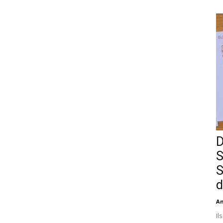
D
S
S
d
An
Il