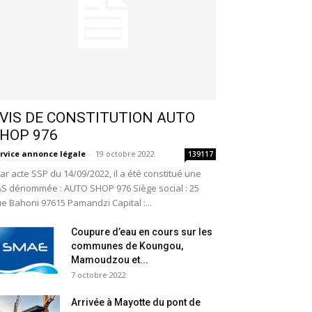
VIS DE CONSTITUTION AUTO
HOP 976
rvice annonce légale
-
19 octobre 2022
139117
r acte SSP du 14/09/2022, il a été constitué une
S dénommée : AUTO SHOP 976 Siège social : 25
e Bahoni 97615 Pamandzi Capital :...
Coupure d’eau en cours sur les
communes de Koungou,
Mamoudzou et...
7 octobre 2022
Arrivée à Mayotte du pont de