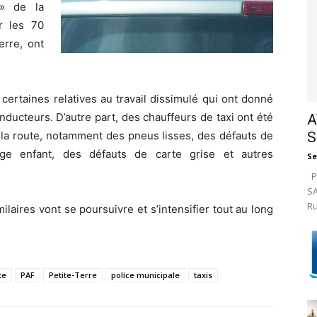
i» de la
r les 70
erre, ont
 certaines relatives au travail dissimulé qui ont donné
nducteurs. D’autre part, des chauffeurs de taxi ont été
A
S
 la route, notamment des pneus lisses, des défauts de
ège enfant, des défauts de carte grise et autres
Se
Pa
SA
Ru
laires vont se poursuivre et s’intensifier tout au long
te
PAF
Petite-Terre
police municipale
taxis