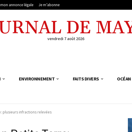
e mon annonce légale
Je m’abonne
OURNAL DE MA
vendredi 7 août 2026
N
ENVIRONNEMENT
FAITS DIVERS
OCÉAN 
e: plusieurs infractions relevées