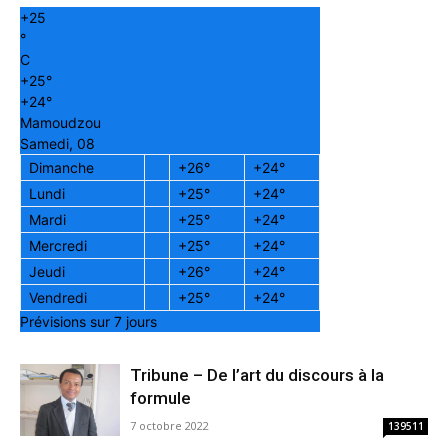
+
25
°
C
+
25°
+
24°
Mamoudzou
Samedi, 08
Dimanche
+
26°
+
24°
Lundi
+
25°
+
24°
Mardi
+
25°
+
24°
Mercredi
+
25°
+
24°
Jeudi
+
26°
+
24°
Vendredi
+
25°
+
24°
Prévisions sur 7 jours
Tribune – De l’art du discours à la
formule
7 octobre 2022
139511