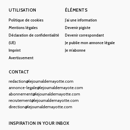
UTILISATION
ÉLÉMENTS
Politique de cookies
J’ai une information
Mentions légales
Devenir pigiste
Déclaration de confidentialité
Devenir correspondant
(UE)
Je publie mon annonce légale
Imprint
Je m’abonne
Avertissement
CONTACT
redaction@lejournaldemayotte.com
annonce-legale@lejournaldemayote.com
abonnement@lejournaldemayotte.com
recrutement@lejournaldemayotte.com
direction@lejournaldemayotte.com
INSPIRATION IN YOUR INBOX