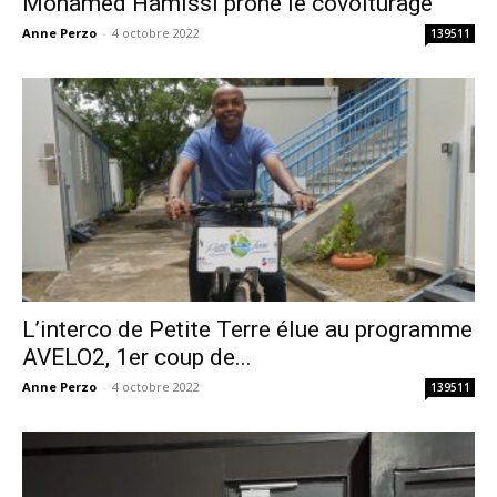
Mohamed Hamissi prône le covoiturage
Anne Perzo
-
4 octobre 2022
139511
L’interco de Petite Terre élue au programme
AVELO2, 1er coup de...
Anne Perzo
-
4 octobre 2022
139511