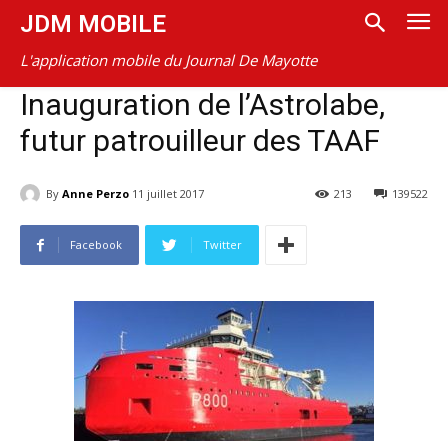
JDM MOBILE
L'application mobile du Journal De Mayotte
Inauguration de l’Astrolabe,
futur patrouilleur des TAAF
By
Anne Perzo
11 juillet 2017
213
139522
Facebook
Twitter