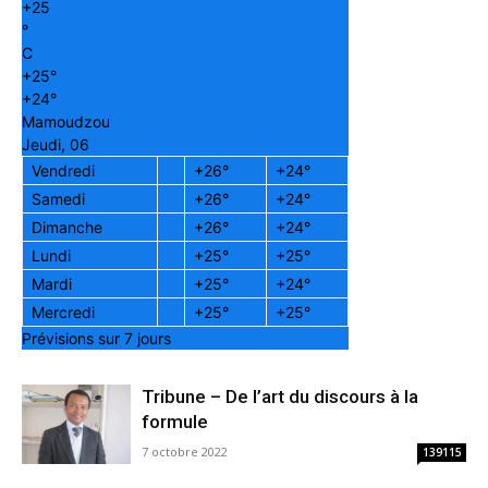
+
25
°
C
+
25°
+
24°
Mamoudzou
Jeudi, 06
Vendredi
+
26°
+
24°
Samedi
+
26°
+
24°
Dimanche
+
26°
+
24°
Lundi
+
25°
+
25°
Mardi
+
25°
+
24°
Mercredi
+
25°
+
25°
Prévisions sur 7 jours
Tribune – De l’art du discours à la
formule
7 octobre 2022
139115