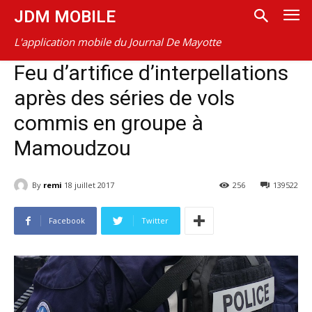
JDM MOBILE
L'application mobile du Journal De Mayotte
Feu d’artifice d’interpellations
après des séries de vols
commis en groupe à
Mamoudzou
By
remi
18 juillet 2017
256
139522
Facebook
Twitter