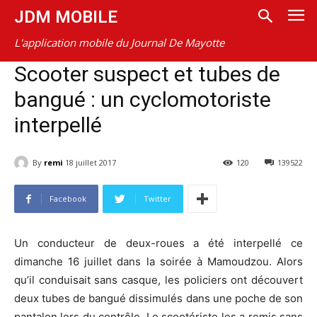
JDM MOBILE
L'application mobile du Journal De Mayotte
Scooter suspect et tubes de
bangué : un cyclomotoriste
interpellé
By
remi
18 juillet 2017
120
139522
Facebook
Twitter
Un conducteur de deux-roues a été interpellé ce
dimanche 16 juillet dans la soirée à Mamoudzou. Alors
qu’il conduisait sans casque, les policiers ont découvert
deux tubes de bangué dissimulés dans une poche de son
pantalon lors du contrôle. Le scootériste les a remis sans