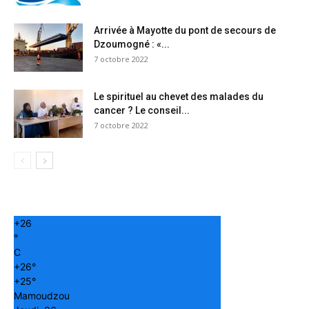
Arrivée à Mayotte du pont de secours de
Dzoumogné : «...
7 octobre 2022
Le spirituel au chevet des malades du
cancer ? Le conseil...
7 octobre 2022
+
26
°
C
+
26°
+
25°
Mamoudzou