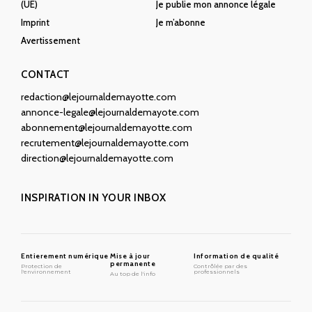
(UE)
Je publie mon annonce légale
Imprint
Je m’abonne
Avertissement
CONTACT
redaction@lejournaldemayotte.com
annonce-legale@lejournaldemayote.com
abonnement@lejournaldemayotte.com
recrutement@lejournaldemayotte.com
direction@lejournaldemayotte.com
INSPIRATION IN YOUR INBOX
Entierement numérique
Mise à jour
Information de qualité
permanente
Protection de
Contrôlée par des
l'environnement
professionnels
Au top de l'info