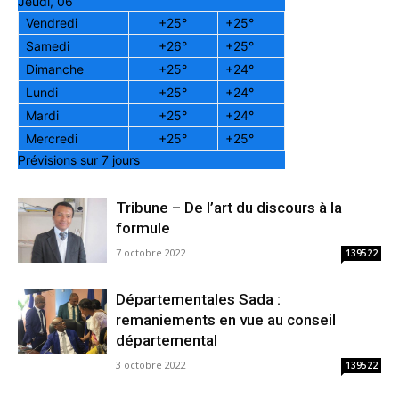
Jeudi, 06
Vendredi
+
25°
+
25°
Samedi
+
26°
+
25°
Dimanche
+
25°
+
24°
Lundi
+
25°
+
24°
Mardi
+
25°
+
24°
Mercredi
+
25°
+
25°
Prévisions sur 7 jours
Tribune – De l’art du discours à la
formule
7 octobre 2022
139522
Départementales Sada :
remaniements en vue au conseil
départemental
3 octobre 2022
139522