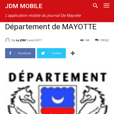
JDM MOBILE
L'application mobile du Journal De Mayotte
Département de MAYOTTE
By
Le JDM
9 août 2017
149
139522
Facebook
Twitter