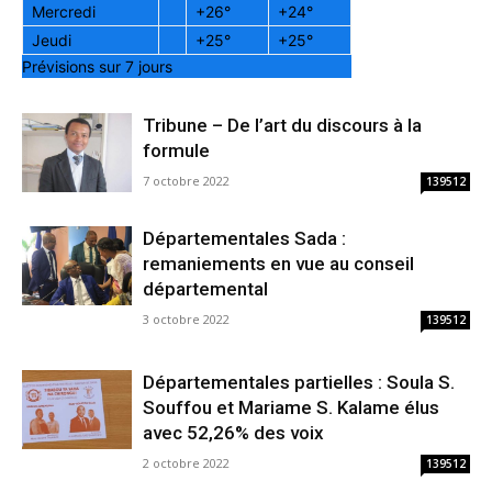
Mercredi
+
26°
+
24°
Jeudi
+
25°
+
25°
Prévisions sur 7 jours
Tribune – De l’art du discours à la
formule
7 octobre 2022
139512
Départementales Sada :
remaniements en vue au conseil
départemental
3 octobre 2022
139512
Départementales partielles : Soula S.
Souffou et Mariame S. Kalame élus
avec 52,26% des voix
2 octobre 2022
139512