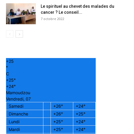
Le spirituel au chevet des malades du
cancer ? Le conseil...
7 octobre 2022
+
25
°
C
+
25°
+
24°
Mamoudzou
Vendredi, 07
Samedi
+
26°
+
24°
Dimanche
+
26°
+
25°
Lundi
+
25°
+
24°
Mardi
+
25°
+
24°