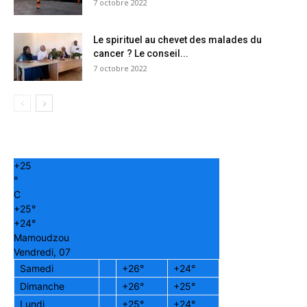
7 octobre 2022
Le spirituel au chevet des malades du
cancer ? Le conseil...
7 octobre 2022
+
25
°
C
+
25°
+
24°
Mamoudzou
Vendredi, 07
Samedi
+
26°
+
24°
Dimanche
+
26°
+
25°
Lundi
+
25°
+
24°