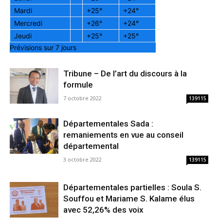
Mardi
+
25°
+
24°
Mercredi
+
26°
+
24°
Jeudi
+
25°
+
25°
Prévisions sur 7 jours
Tribune – De l’art du discours à la
formule
7 octobre 2022
139115
Départementales Sada :
remaniements en vue au conseil
départemental
3 octobre 2022
139115
Départementales partielles : Soula S.
Souffou et Mariame S. Kalame élus
avec 52,26% des voix