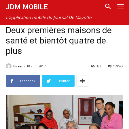
JDM MOBILE
L'application mobile du Journal De Mayotte
Deux premières maisons de
santé et bientôt quatre de
plus
By
remi
18 août 2017
389
139522
Facebook
Twitter