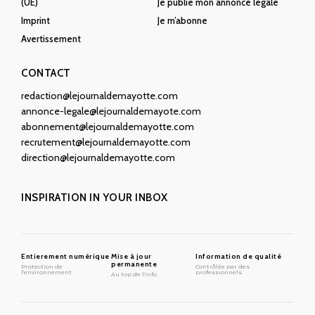
(UE)
Je publie mon annonce légale
Imprint
Je m’abonne
Avertissement
CONTACT
redaction@lejournaldemayotte.com
annonce-legale@lejournaldemayote.com
abonnement@lejournaldemayotte.com
recrutement@lejournaldemayotte.com
direction@lejournaldemayotte.com
INSPIRATION IN YOUR INBOX
Entierement numérique
Mise à jour
Information de qualité
permanente
Protection de
Contrôlée par des
l'environnement
professionnels
Au top de l'info