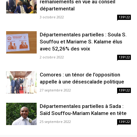
remaniements en vue au conseil
départemental
3 octobre 2022
139122
Départementales partielles : Soula S.
Souffou et Mariame S. Kalame élus
avec 52,26% des voix
2 octobre 2022
139122
Comores : un ténor de l’opposition
appelle à une désescalade politique
27 septembre 2022
139122
Départementales partielles à Sada :
Saïd Souffou-Mariam Kalame en tête
25 septembre 2022
139122