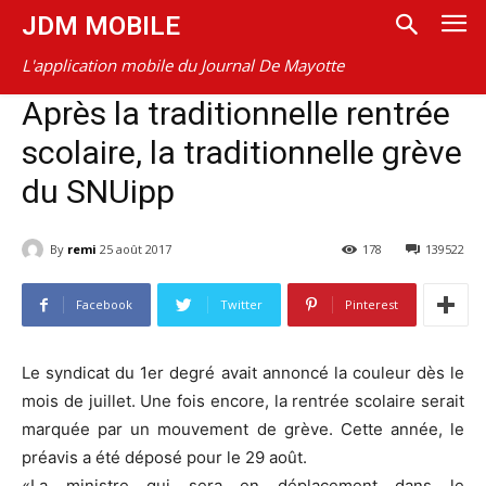
JDM MOBILE
L'application mobile du Journal De Mayotte
Après la traditionnelle rentrée
scolaire, la traditionnelle grève
du SNUipp
By
remi
25 août 2017
178
139522
Facebook
Twitter
Pinterest
Le syndicat du 1er degré avait annoncé la couleur dès le
mois de juillet. Une fois encore, la rentrée scolaire serait
marquée par un mouvement de grève. Cette année, le
préavis a été déposé pour le 29 août.
«La ministre qui sera en déplacement dans le