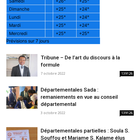
Samedi
+
26°
+
25°
Dimanche
+
25°
+
24°
Lundi
+
25°
+
24°
Mardi
+
25°
+
24°
Mercredi
+
25°
+
25°
Prévisions sur 7 jours
Tribune – De l’art du discours à la
formule
7 octobre 2022
139126
Départementales Sada :
remaniements en vue au conseil
départemental
3 octobre 2022
139126
Départementales partielles : Soula S.
Souffou et Mariame S. Kalame élus