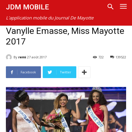
JDM MOBILE
L'application mobile du Journal De Mayotte
Vanylle Emasse, Miss Mayotte
2017
By
remi
27 août 2017
722
139522
Facebook
Twitter