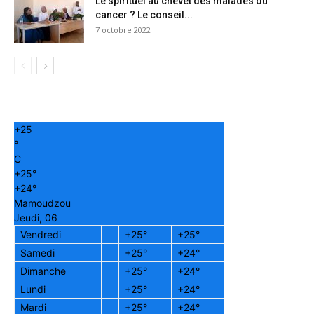
Le spirituel au chevet des malades du
cancer ? Le conseil...
7 octobre 2022
+
25
°
C
+
25°
+
24°
Mamoudzou
Jeudi, 06
Vendredi
+
25°
+
25°
Samedi
+
25°
+
24°
Dimanche
+
25°
+
24°
Lundi
+
25°
+
24°
Mardi
+
25°
+
24°