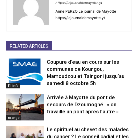
https://lejournaldemayotte.yt
Anne PERZO Le journal de Mayotte
https://lejournaldemayotte.yt
RELATED ARTICLES
Coupure d’eau en cours sur les
communes de Koungou,
Mamoudzou et Tsingoni jusqu’au
samedi 8 octobre 5h
Fil info
Arrivée à Mayotte du pont de
secours de Dzoumogné : « on
travaille un pont après l’autre »
orange
Le spirituel au chevet des malades
du cancer ? Le conseil cadial et les