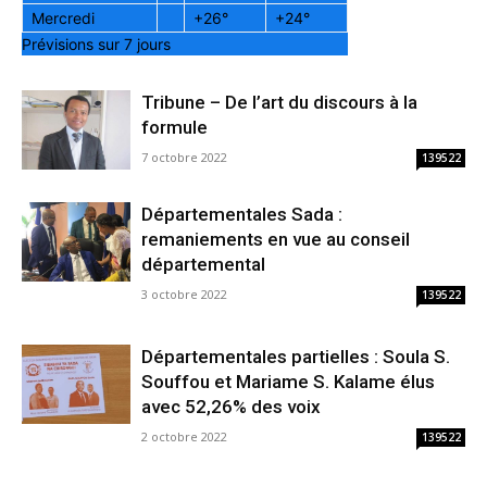
Mercredi
+
26°
+
24°
Prévisions sur 7 jours
Tribune – De l’art du discours à la
formule
7 octobre 2022
139522
Départementales Sada :
remaniements en vue au conseil
départemental
3 octobre 2022
139522
Départementales partielles : Soula S.
Souffou et Mariame S. Kalame élus
avec 52,26% des voix
2 octobre 2022
139522