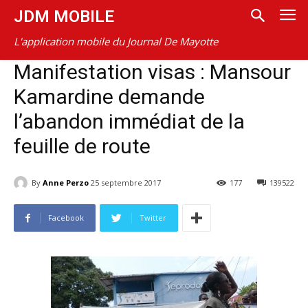
JDM MOBILE
L'application mobile du Journal De Mayotte
Manifestation visas : Mansour
Kamardine demande
l’abandon immédiat de la
feuille de route
By
Anne Perzo
25 septembre 2017
177
139522
Facebook
Twitter