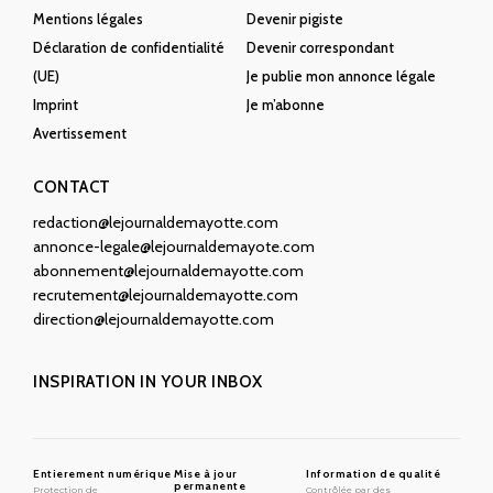
Mentions légales
Devenir pigiste
Déclaration de confidentialité
Devenir correspondant
(UE)
Je publie mon annonce légale
Imprint
Je m’abonne
Avertissement
CONTACT
redaction@lejournaldemayotte.com
annonce-legale@lejournaldemayote.com
abonnement@lejournaldemayotte.com
recrutement@lejournaldemayotte.com
direction@lejournaldemayotte.com
INSPIRATION IN YOUR INBOX
Entierement numérique
Mise à jour
Information de qualité
permanente
Protection de
Contrôlée par des