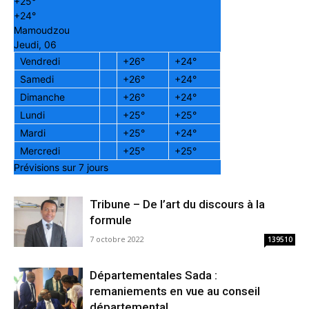
+
25°
+
24°
Mamoudzou
Jeudi, 06
Vendredi
+
26°
+
24°
Samedi
+
26°
+
24°
Dimanche
+
26°
+
24°
Lundi
+
25°
+
25°
Mardi
+
25°
+
24°
Mercredi
+
25°
+
25°
Prévisions sur 7 jours
Tribune – De l’art du discours à la
formule
7 octobre 2022
139510
Départementales Sada :
remaniements en vue au conseil
départemental