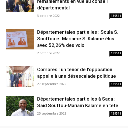
remaniements en vue au conseil
départemental
3 octobre 2022
139511
Départementales partielles : Soula S.
Souffou et Mariame S. Kalame élus
avec 52,26% des voix
2 octobre 2022
139511
Comores : un ténor de l’opposition
appelle à une désescalade politique
27 septembre 2022
139511
Départementales partielles à Sada :
Saïd Souffou-Mariam Kalame en tête
25 septembre 2022
139511