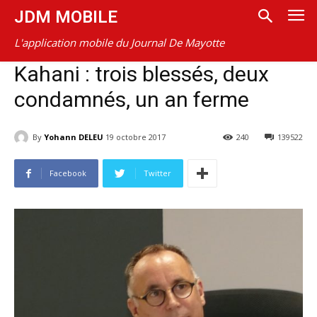
JDM MOBILE
L'application mobile du Journal De Mayotte
Kahani : trois blessés, deux
condamnés, un an ferme
By
Yohann DELEU
19 octobre 2017
240
139522
Facebook
Twitter