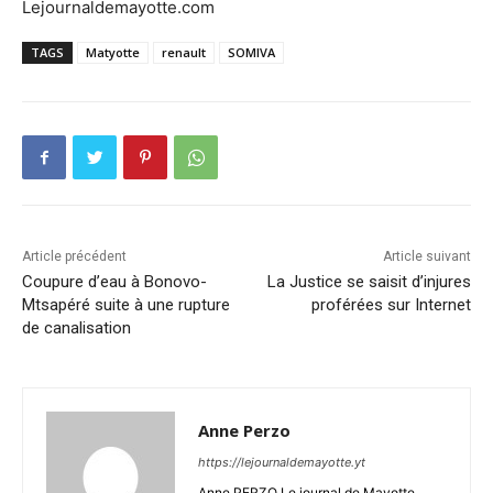
Lejournaldemayotte.com
TAGS
Matyotte
renault
SOMIVA
Article précédent
Article suivant
Coupure d’eau à Bonovo-
La Justice se saisit d’injures
Mtsapéré suite à une rupture
proférées sur Internet
de canalisation
Anne Perzo
https://lejournaldemayotte.yt
Anne PERZO Le journal de Mayotte