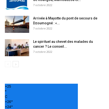
7 octobre 2022
Arrivée à Mayotte du pont de secours de
Dzoumogné : «...
7 octobre 2022
Le spirituel au chevet des malades du
cancer ? Le conseil...
7 octobre 2022
+
25
°
C
+
26°
+
24°