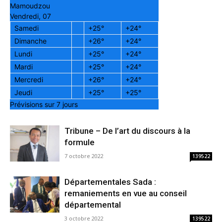
Mamoudzou
Vendredi, 07
Samedi
+
25°
+
24°
Dimanche
+
26°
+
24°
Lundi
+
25°
+
24°
Mardi
+
25°
+
24°
Mercredi
+
26°
+
24°
Jeudi
+
25°
+
25°
Prévisions sur 7 jours
Tribune – De l’art du discours à la
formule
7 octobre 2022
139522
Départementales Sada :
remaniements en vue au conseil
départemental
3 octobre 2022
139522