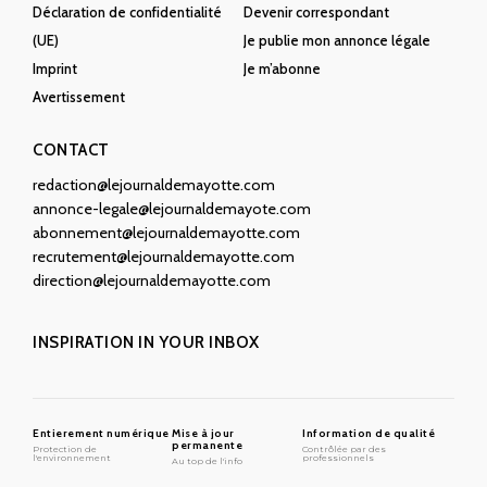
Déclaration de confidentialité
Devenir correspondant
(UE)
Je publie mon annonce légale
Imprint
Je m’abonne
Avertissement
CONTACT
redaction@lejournaldemayotte.com
annonce-legale@lejournaldemayote.com
abonnement@lejournaldemayotte.com
recrutement@lejournaldemayotte.com
direction@lejournaldemayotte.com
INSPIRATION IN YOUR INBOX
Entierement numérique
Mise à jour
Information de qualité
permanente
Protection de
Contrôlée par des
l'environnement
professionnels
Au top de l'info