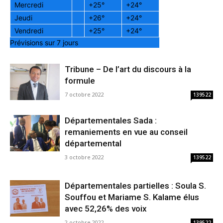
Mercredi
+
25°
+
24°
Jeudi
+
26°
+
24°
Vendredi
+
25°
+
24°
Prévisions sur 7 jours
Tribune – De l’art du discours à la
formule
7 octobre 2022
139522
Départementales Sada :
remaniements en vue au conseil
départemental
3 octobre 2022
139522
Départementales partielles : Soula S.
Souffou et Mariame S. Kalame élus
avec 52,26% des voix
2 octobre 2022
139522