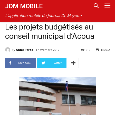
JDM MOBILE
L'application mobile du Journal De Mayotte
Les projets budgétisés au
conseil municipal d’Acoua
By
Anne Perzo
14 novembre 2017
219
139522
Facebook
Twitter