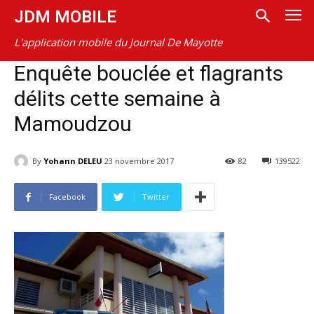
JDM MOBILE
L'application mobile du Journal De Mayotte
Enquête bouclée et flagrants
délits cette semaine à
Mamoudzou
By
Yohann DELEU
23 novembre 2017
82
139522
Facebook
Twitter