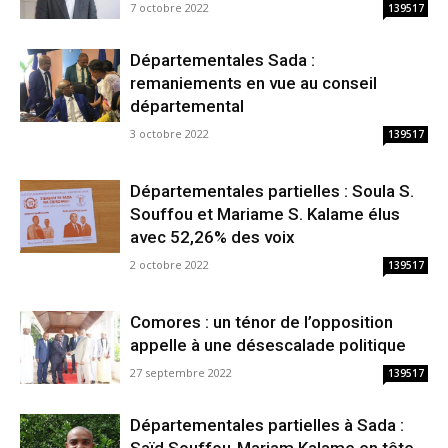
7 octobre 2022
139517
Départementales Sada :
remaniements en vue au conseil
départemental
3 octobre 2022
139517
Départementales partielles : Soula S.
Souffou et Mariame S. Kalame élus
avec 52,26% des voix
2 octobre 2022
139517
Comores : un ténor de l’opposition
appelle à une désescalade politique
27 septembre 2022
139517
Départementales partielles à Sada :