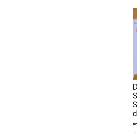
D
S
S
d
An
Il