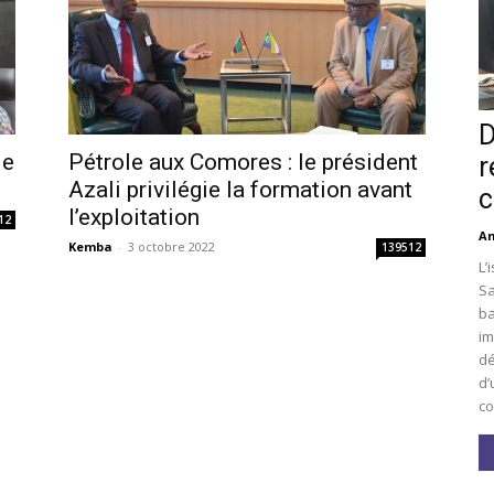
D
le
Pétrole aux Comores : le président
r
Azali privilégie la formation avant
c
l’exploitation
12
An
Kemba
-
3 octobre 2022
139512
L’
Sa
ba
im
dé
d’
co