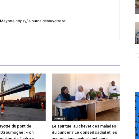
t
Mayotte https://lejournaldemayotte.yt
+
°
C
+
orange
+
ayotte du pont de
Le spirituel au chevet des malades
M
 Dzoumogné : « on
du cancer ? Le conseil cadial et les
Je
pont après l’autre »
associations mutualisent leurs