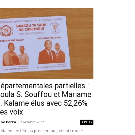
épartementales partielles :
oula S. Souffou et Mariame
. Kalame élus avec 52,26%
es voix
ne Perzo
-
2 octobre 2022
139512
s étaient en tête au premier tour, et ont creusé