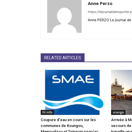
Anne Perzo
https://lejournaldemayotte.y
Anne PERZO Le journal de 
RELATED ARTICLES
Fil info
orange
Coupure d’eau en cours sur les
Arrivée à M
communes de Koungou,
secours de
Mamoudzou et Tsingoni jusqu’au
travaille un 