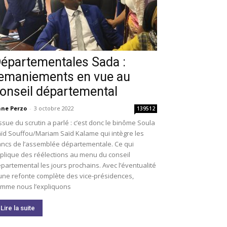
épartementales Sada :
emaniements en vue au
onseil départemental
ne Perzo
-
3 octobre 2022
139512
issue du scrutin a parlé : c’est donc le binôme Soula
ïd Souffou/Mariam Saïd Kalame qui intègre les
ncs de l’assemblée départementale. Ce qui
plique des réélections au menu du conseil
partemental les jours prochains. Avec l’éventualité
une refonte complète des vice-présidences,
mme nous l’expliquons
Lire la suite