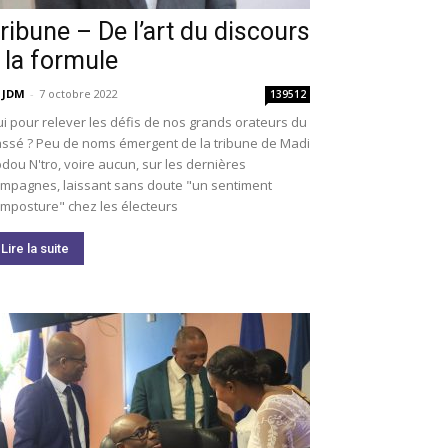
ribune – De l’art du discours
 la formule
 JDM
-
7 octobre 2022
139512
i pour relever les défis de nos grands orateurs du
ssé ? Peu de noms émergent de la tribune de Madi
dou N'tro, voire aucun, sur les dernières
mpagnes, laissant sans doute "un sentiment
imposture" chez les électeurs
Lire la suite