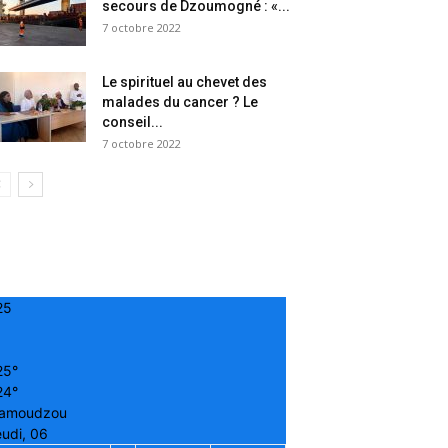
secours de Dzoumogné : «...
7 octobre 2022
Le spirituel au chevet des
malades du cancer ? Le
conseil...
7 octobre 2022
25
25°
24°
amoudzou
udi, 06