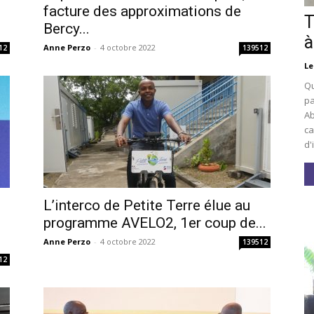
facture des approximations de
T
Bercy...
à
Anne Perzo
-
4 octobre 2022
12
139512
Le
Qu
pa
Ab
ca
d'
L’interco de Petite Terre élue au
i
programme AVELO2, 1er coup de...
Anne Perzo
-
4 octobre 2022
139512
12