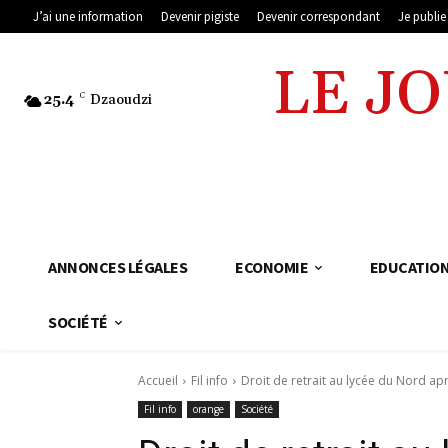
J’ai une information
Devenir pigiste
Devenir correspondant
Je publi
LE J
25.4
C
Dzaoudzi
ANNONCES LÉGALES
ECONOMIE
EDUCATIO
SOCIÉTÉ
Accueil
Fil info
Droit de retrait au lycée du Nord ap
Fil info
orange
Société