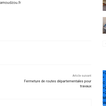
mamoudzou.fr
+
Article suivant
°
Fermeture de routes départementales pour
C
travaux
+
+
M
Ve