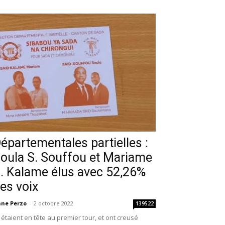
épartementales partielles :
oula S. Souffou et Mariame
. Kalame élus avec 52,26%
es voix
ne Perzo
-
2 octobre 2022
139522
s étaient en tête au premier tour, et ont creusé