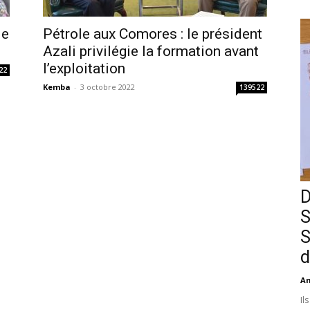
le
Pétrole aux Comores : le président
Azali privilégie la formation avant
l’exploitation
22
Kemba
-
3 octobre 2022
139522
D
S
S
d
An
Il