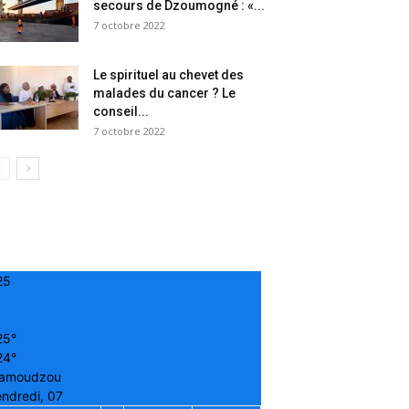
secours de Dzoumogné : «...
7 octobre 2022
Le spirituel au chevet des
malades du cancer ? Le
conseil...
7 octobre 2022
25
25°
24°
amoudzou
ndredi, 07