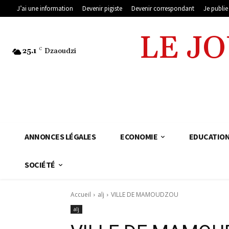
J’ai une information
Devenir pigiste
Devenir correspondant
Je publi
LE J
25.1
C
Dzaoudzi
ANNONCES LÉGALES
ECONOMIE
EDUCATIO
SOCIÉTÉ
Accueil
alj
VILLE DE MAMOUDZOU
alj