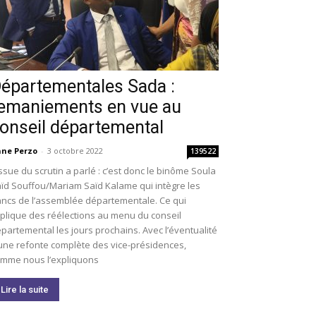
épartementales Sada :
emaniements en vue au
onseil départemental
ne Perzo
-
3 octobre 2022
139522
issue du scrutin a parlé : c’est donc le binôme Soula
ïd Souffou/Mariam Saïd Kalame qui intègre les
ncs de l’assemblée départementale. Ce qui
plique des réélections au menu du conseil
partemental les jours prochains. Avec l’éventualité
une refonte complète des vice-présidences,
mme nous l’expliquons
Lire la suite