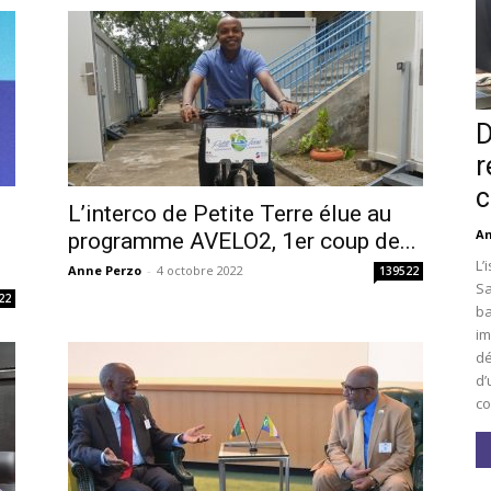
D
r
c
L’interco de Petite Terre élue au
An
i
programme AVELO2, 1er coup de...
L’
Anne Perzo
-
4 octobre 2022
139522
Sa
22
ba
im
dé
d’
co