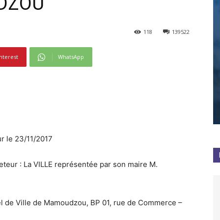
UDZOU
118
139522
nterest
WhatsApp
r le 23/11/2017
eteur : La VILLE représentée par son maire M.
 de Ville de Mamoudzou, BP 01, rue de Commerce –