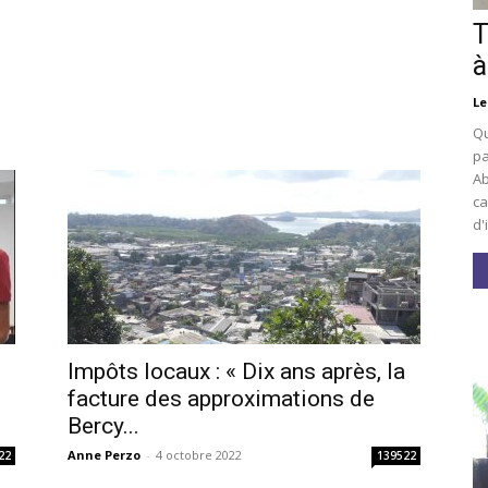
T
à
Le
Qu
pa
Ab
ca
d'
Impôts locaux : « Dix ans après, la
facture des approximations de
Bercy...
Anne Perzo
-
4 octobre 2022
22
139522