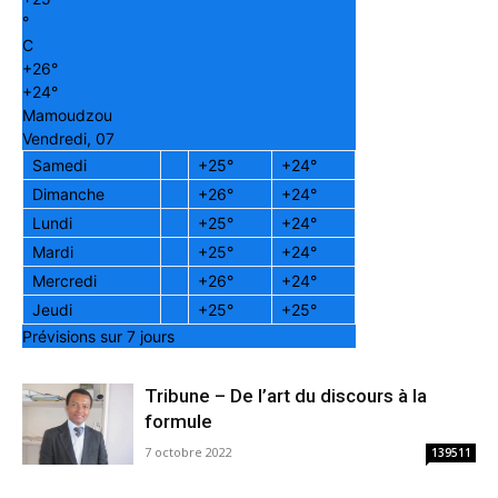
°
C
+
26°
+
24°
Mamoudzou
Vendredi, 07
Samedi
+
25°
+
24°
Dimanche
+
26°
+
24°
Lundi
+
25°
+
24°
Mardi
+
25°
+
24°
Mercredi
+
26°
+
24°
Jeudi
+
25°
+
25°
Prévisions sur 7 jours
Tribune – De l’art du discours à la
formule
7 octobre 2022
139511