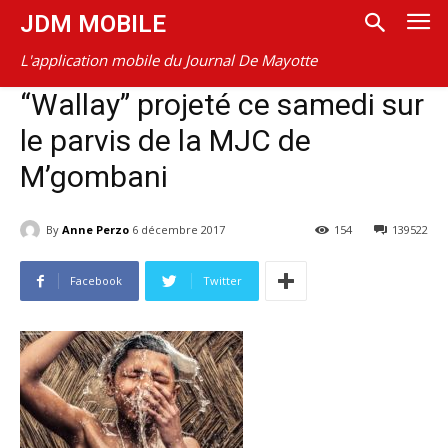
JDM MOBILE
L'application mobile du Journal De Mayotte
“Wallay” projeté ce samedi sur
le parvis de la MJC de
M’gombani
By
Anne Perzo
6 décembre 2017
154
139522
Facebook
Twitter