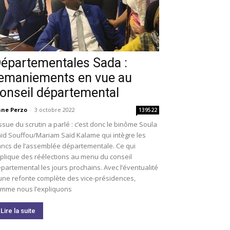
épartementales Sada :
emaniements en vue au
onseil départemental
ne Perzo
-
3 octobre 2022
139522
issue du scrutin a parlé : c’est donc le binôme Soula
ïd Souffou/Mariam Saïd Kalame qui intègre les
ncs de l’assemblée départementale. Ce qui
plique des réélections au menu du conseil
partemental les jours prochains. Avec l’éventualité
une refonte complète des vice-présidences,
mme nous l’expliquons
Lire la suite