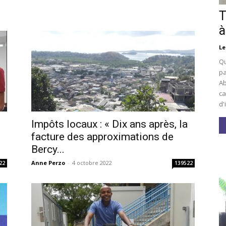
T
à
Le
Qu
pa
Ab
ca
d'
Impôts locaux : « Dix ans après, la
facture des approximations de
Bercy...
Anne Perzo
-
4 octobre 2022
22
139522