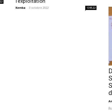
l’exploitation
22
Kemba
-
3 octobre 2022
139522
D
S
S
d
An
Il