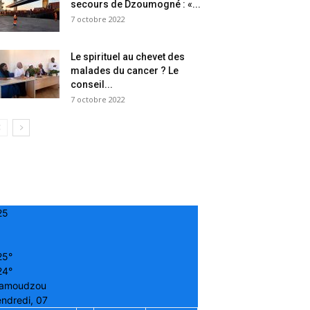
secours de Dzoumogné : «...
7 octobre 2022
Le spirituel au chevet des
malades du cancer ? Le
conseil...
7 octobre 2022
25
25°
24°
amoudzou
ndredi, 07