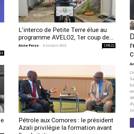
L’interco de Petite Terre élue au
D
i
programme AVELO2, 1er coup de...
r
Anne Perzo
-
4 octobre 2022
139522
c
22
An
L’
Sa
ba
im
dé
d’
co
le
Pétrole aux Comores : le président
Azali privilégie la formation avant