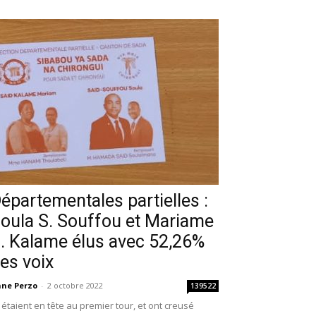
épartementales partielles :
oula S. Souffou et Mariame
. Kalame élus avec 52,26%
es voix
ne Perzo
-
2 octobre 2022
139522
s étaient en tête au premier tour, et ont creusé