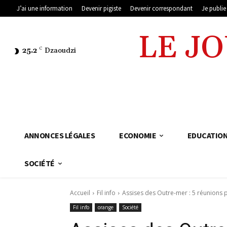
J’ai une information
Devenir pigiste
Devenir correspondant
Je publi
LE J
25.2
C
Dzaoudzi
ANNONCES LÉGALES
ECONOMIE
EDUCATIO
SOCIÉTÉ
Accueil
Fil info
Assises des Outre-mer : 5 réunions 
Fil info
orange
Société