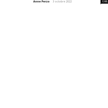
Anne Perzo
-
3 octobre 2022
1395