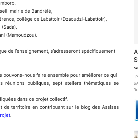
amboro,
eil, mairie de Bandrélé,
érence, collège de Labattoir (Dzaoudzi-Labattoir),
 (Sada),
dani (Mamoudzou).
igue de l’enseignement, s’adresseront spécifiquement
A
S
Se
que pouvons-nous faire ensemble pour améliorer ce qui
Pa
s réunions publiques, sept ateliers thématiques se
SA
Ru
iquées dans ce projet collectif.
 de territoire en contribuant sur le blog des Assises
rojet
.