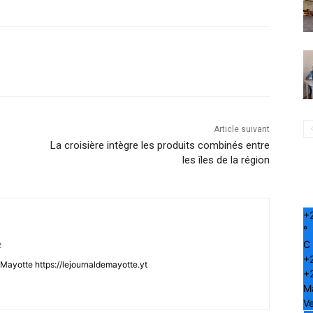
Article suivant
La croisière intègre les produits combinés entre
les îles de la région
+
°
C
t
+
Mayotte https://lejournaldemayotte.yt
+
M
Ve