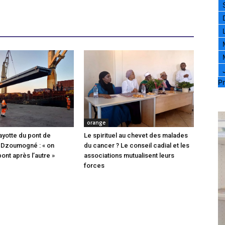
Pr
orange
ayotte du pont de
Le spirituel au chevet des malades
 Dzoumogné : « on
du cancer ? Le conseil cadial et les
pont après l’autre »
associations mutualisent leurs
forces