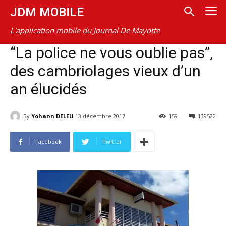
JDM MOBILE
L'application mobile du Journal De Mayotte
“La police ne vous oublie pas”,
des cambriolages vieux d’un
an élucidés
By
Yohann DELEU
13 décembre 2017
159
139522
Facebook
Twitter