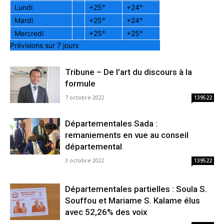
Lundi
+
25°
+
24°
Mardi
+
25°
+
24°
Mercredi
+
25°
+
25°
Prévisions sur 7 jours
Tribune – De l’art du discours à la
formule
7 octobre 2022
139522
Départementales Sada :
remaniements en vue au conseil
départemental
3 octobre 2022
139522
Départementales partielles : Soula S.
Souffou et Mariame S. Kalame élus
avec 52,26% des voix