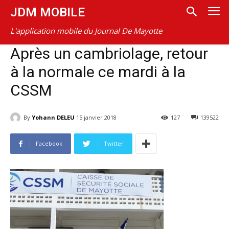
JDM MOBILE
L'application mobile du Journal De Mayotte
Après un cambriolage, retour
à la normale ce mardi à la
CSSM
By
Yohann DELEU
15 janvier 2018
127
139522
Facebook
Twitter