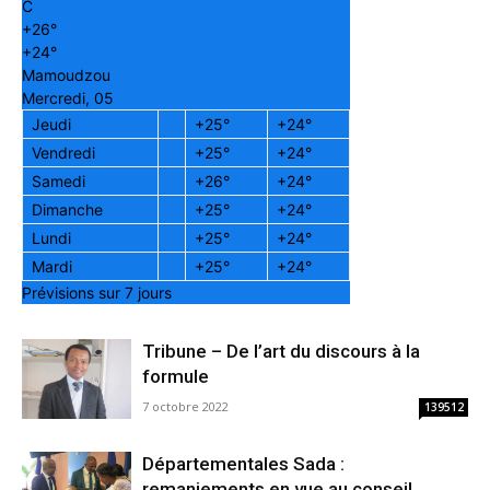
C
+
26°
+
24°
Mamoudzou
Mercredi, 05
Jeudi
+
25°
+
24°
Vendredi
+
25°
+
24°
Samedi
+
26°
+
24°
Dimanche
+
25°
+
24°
Lundi
+
25°
+
24°
Mardi
+
25°
+
24°
Prévisions sur 7 jours
Tribune – De l’art du discours à la
formule
7 octobre 2022
139512
Départementales Sada :
remaniements en vue au conseil