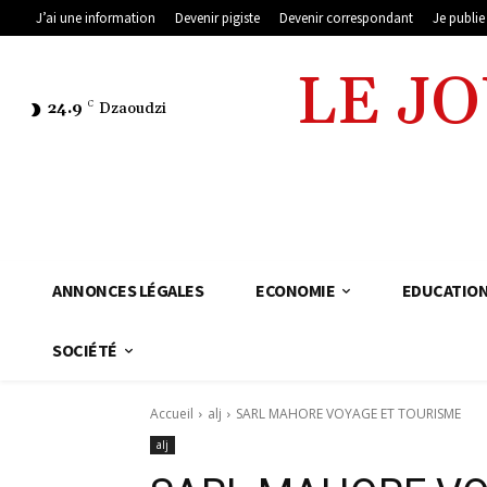
J’ai une information
Devenir pigiste
Devenir correspondant
Je publi
LE J
24.9
C
Dzaoudzi
ANNONCES LÉGALES
ECONOMIE
EDUCATIO
SOCIÉTÉ
Accueil
alj
SARL MAHORE VOYAGE ET TOURISME
alj