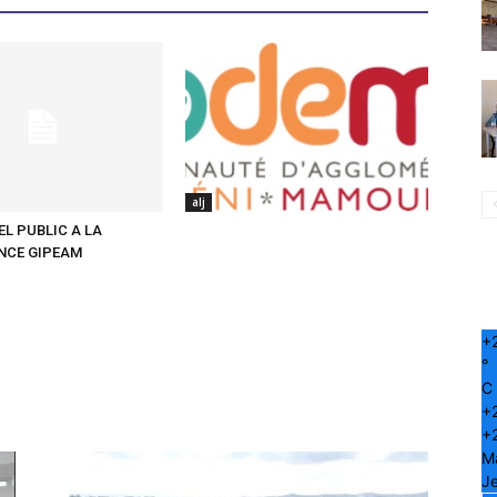
alj
EL PUBLIC A LA
NCE GIPEAM
+
°
C
+
+
M
Je