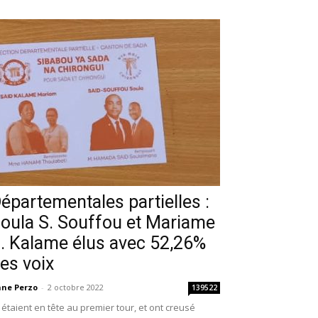
épartementales partielles :
oula S. Souffou et Mariame
. Kalame élus avec 52,26%
es voix
ne Perzo
-
2 octobre 2022
139522
s étaient en tête au premier tour, et ont creusé