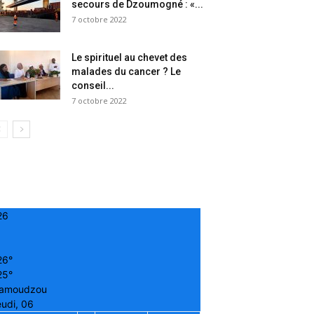
secours de Dzoumogné : «...
7 octobre 2022
Le spirituel au chevet des
malades du cancer ? Le
conseil...
7 octobre 2022
26
26°
25°
amoudzou
udi, 06