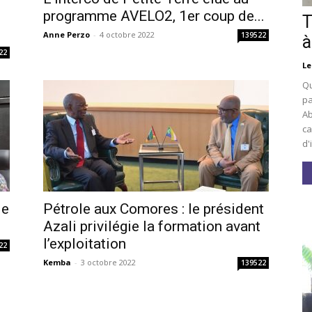
i
programme AVELO2, 1er coup de...
T
Anne Perzo
-
4 octobre 2022
139522
à
22
Le
Qu
pa
Ab
ca
d'
le
Pétrole aux Comores : le président
Azali privilégie la formation avant
l’exploitation
22
Kemba
-
3 octobre 2022
139522