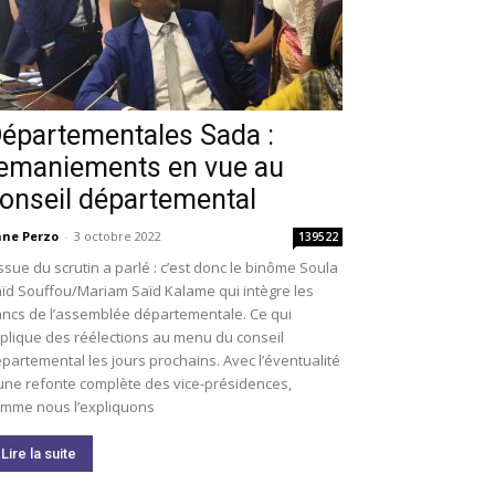
épartementales Sada :
emaniements en vue au
onseil départemental
ne Perzo
-
3 octobre 2022
139522
issue du scrutin a parlé : c’est donc le binôme Soula
ïd Souffou/Mariam Saïd Kalame qui intègre les
ncs de l’assemblée départementale. Ce qui
plique des réélections au menu du conseil
partemental les jours prochains. Avec l’éventualité
une refonte complète des vice-présidences,
mme nous l’expliquons
Lire la suite