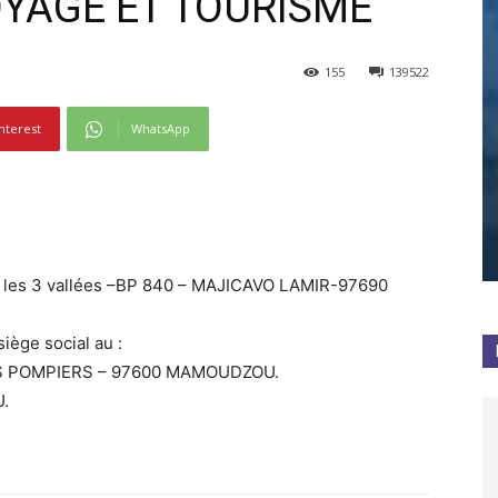
YAGE ET TOURISME
155
139522
nterest
WhatsApp
ot les 3 vallées –BP 840 – MAJICAVO LAMIR-97690
iège social au :
ES POMPIERS – 97600 MAMOUDZOU.
U.