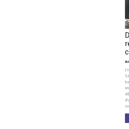
D
r
c
An
L’
Sa
ba
im
dé
d’
co