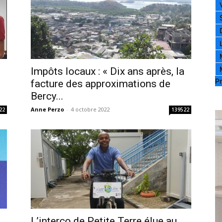
Impôts locaux : « Dix ans après, la
Pr
facture des approximations de
Bercy...
Anne Perzo
-
4 octobre 2022
22
139522
L’interco de Petite Terre élue au