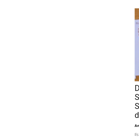
D
S
S
d
An
Il