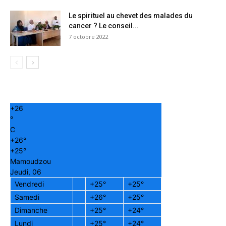
Le spirituel au chevet des malades du
cancer ? Le conseil...
7 octobre 2022
+
26
°
C
+
26°
+
25°
Mamoudzou
Jeudi, 06
Vendredi
+
25°
+
25°
Samedi
+
26°
+
25°
Dimanche
+
25°
+
24°
Lundi
+
25°
+
24°