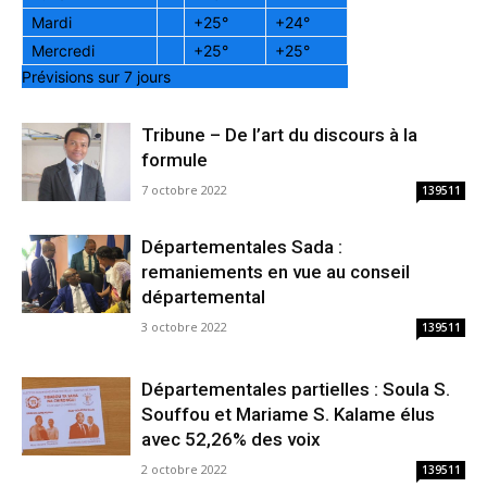
Mardi
+
25°
+
24°
Mercredi
+
25°
+
25°
Prévisions sur 7 jours
Tribune – De l’art du discours à la
formule
7 octobre 2022
139511
Départementales Sada :
remaniements en vue au conseil
départemental
3 octobre 2022
139511
Départementales partielles : Soula S.
Souffou et Mariame S. Kalame élus
avec 52,26% des voix
2 octobre 2022
139511