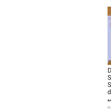
D
S
S
d
An
Il