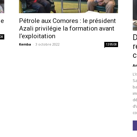
le
Pétrole aux Comores : le président
Azali privilégie la formation avant
l’exploitation
D
08
r
Kemba
-
3 octobre 2022
139508
c
An
L’
Sa
ba
im
dé
d’
co