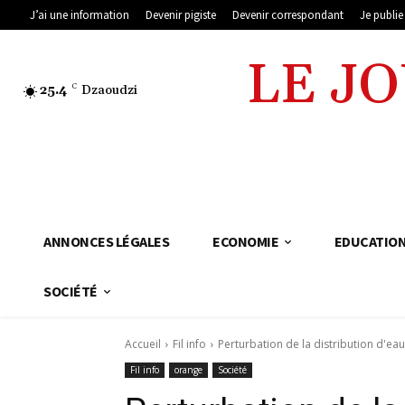
J’ai une information
Devenir pigiste
Devenir correspondant
Je publi
LE J
25.4
C
Dzaoudzi
ANNONCES LÉGALES
ECONOMIE
EDUCATIO
SOCIÉTÉ
Accueil
Fil info
Perturbation de la distribution d'ea
Fil info
orange
Société