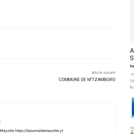
A
S
Se
Article suivant
Pa
COMMUNE DE M’TZAMBORO
SA
Ru
t
Mayotte https://lejournaldemayotte.yt