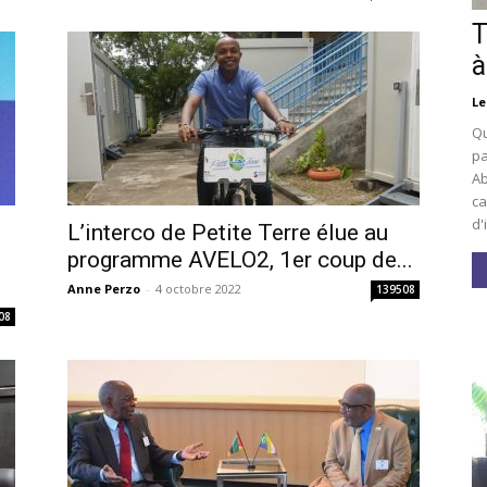
T
à
Le
Qu
pa
Ab
ca
d'
L’interco de Petite Terre élue au
i
programme AVELO2, 1er coup de...
Anne Perzo
-
4 octobre 2022
139508
08