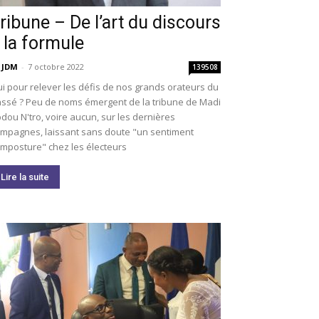
ribune – De l’art du discours
 la formule
 JDM
-
7 octobre 2022
139508
i pour relever les défis de nos grands orateurs du
ssé ? Peu de noms émergent de la tribune de Madi
dou N'tro, voire aucun, sur les dernières
mpagnes, laissant sans doute "un sentiment
imposture" chez les électeurs
Lire la suite