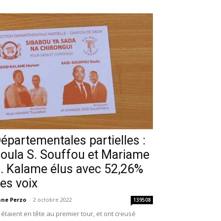
épartementales partielles :
oula S. Souffou et Mariame
. Kalame élus avec 52,26%
es voix
ne Perzo
-
2 octobre 2022
139508
s étaient en tête au premier tour, et ont creusé