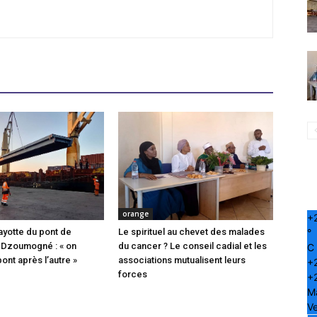
orange
+
°
ayotte du pont de
Le spirituel au chevet des malades
 Dzoumogné : « on
du cancer ? Le conseil cadial et les
C
pont après l’autre »
associations mutualisent leurs
+
forces
+
M
Ve