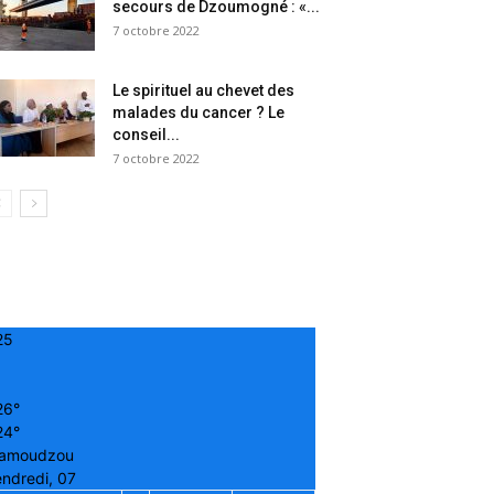
secours de Dzoumogné : «...
7 octobre 2022
Le spirituel au chevet des
malades du cancer ? Le
conseil...
7 octobre 2022
25
26°
24°
amoudzou
ndredi, 07