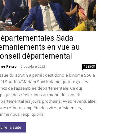
épartementales Sada :
emaniements en vue au
onseil départemental
ne Perzo
-
3 octobre 2022
139508
issue du scrutin a parlé : c’est donc le binôme Soula
ïd Souffou/Mariam Saïd Kalame qui intègre les
ncs de l’assemblée départementale. Ce qui
plique des réélections au menu du conseil
partemental les jours prochains. Avec l’éventualité
une refonte complète des vice-présidences,
mme nous l’expliquons
Lire la suite