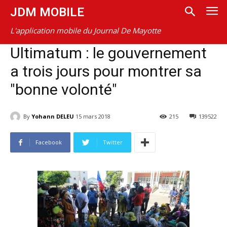
JDM MOBILE
L'application mobile du Journal De Mayotte
Ultimatum : le gouvernement
a trois jours pour montrer sa
"bonne volonté"
By
Yohann DELEU
15 mars 2018
215
139522
Facebook
Twitter