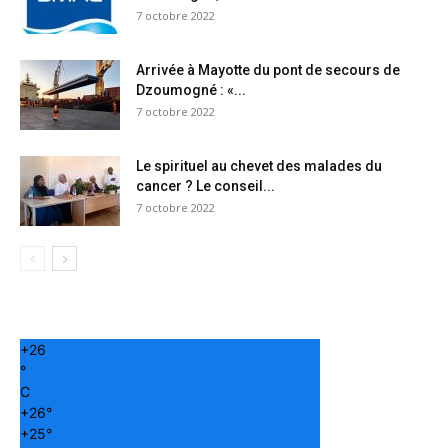
7 octobre 2022
Arrivée à Mayotte du pont de secours de
Dzoumogné : «...
7 octobre 2022
Le spirituel au chevet des malades du
cancer ? Le conseil...
7 octobre 2022
+
26
°
C
+
26°
+
25°