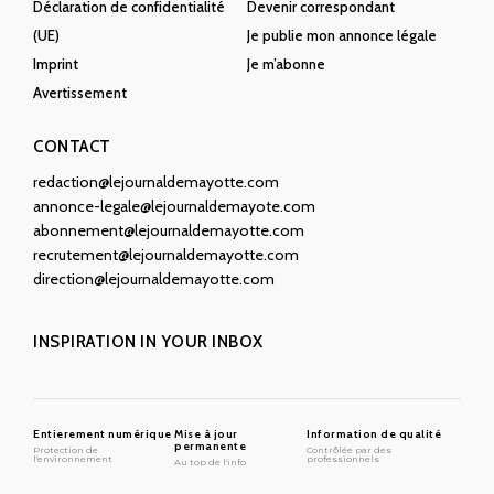
Déclaration de confidentialité
Devenir correspondant
(UE)
Je publie mon annonce légale
Imprint
Je m’abonne
Avertissement
CONTACT
redaction@lejournaldemayotte.com
annonce-legale@lejournaldemayote.com
abonnement@lejournaldemayotte.com
recrutement@lejournaldemayotte.com
direction@lejournaldemayotte.com
INSPIRATION IN YOUR INBOX
Entierement numérique
Mise à jour
Information de qualité
permanente
Protection de
Contrôlée par des
l'environnement
professionnels
Au top de l'info