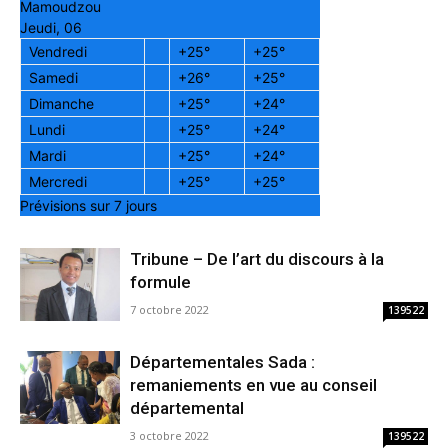
Mamoudzou
Jeudi, 06
Vendredi
+
25°
+
25°
Samedi
+
26°
+
25°
Dimanche
+
25°
+
24°
Lundi
+
25°
+
24°
Mardi
+
25°
+
24°
Mercredi
+
25°
+
25°
Prévisions sur 7 jours
Tribune – De l’art du discours à la
formule
7 octobre 2022
139522
Départementales Sada :
remaniements en vue au conseil
départemental
3 octobre 2022
139522