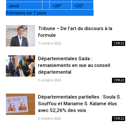
Jeudi
+
26°
+
25°
Prévisions sur 7 jours
Tribune – De l’art du discours à la
formule
7 octobre 2022
139522
Départementales Sada :
remaniements en vue au conseil
départemental
3 octobre 2022
139522
Départementales partielles : Soula S.
Souffou et Mariame S. Kalame élus
avec 52,26% des voix
2 octobre 2022
139522