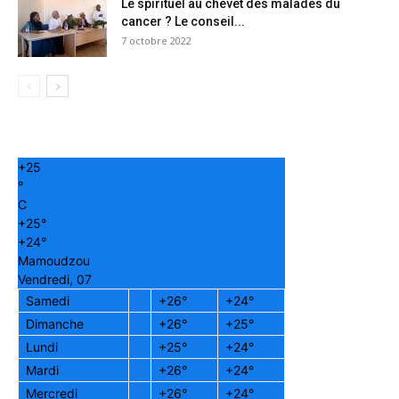
Le spirituel au chevet des malades du
cancer ? Le conseil...
7 octobre 2022
+
25
°
C
+
25°
+
24°
Mamoudzou
Vendredi, 07
Samedi
+
26°
+
24°
Dimanche
+
26°
+
25°
Lundi
+
25°
+
24°
Mardi
+
26°
+
24°
Mercredi
+
26°
+
24°