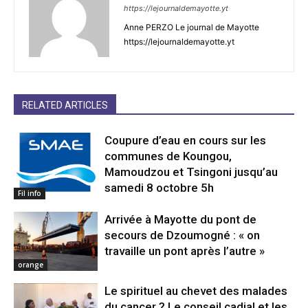
https://lejournaldemayotte.yt
Anne PERZO Le journal de Mayotte
https://lejournaldemayotte.yt
RELATED ARTICLES
Coupure d’eau en cours sur les
communes de Koungou,
Mamoudzou et Tsingoni jusqu’au
samedi 8 octobre 5h
Fil info
Arrivée à Mayotte du pont de
secours de Dzoumogné : « on
travaille un pont après l’autre »
orange
Le spirituel au chevet des malades
du cancer ? Le conseil cadial et les