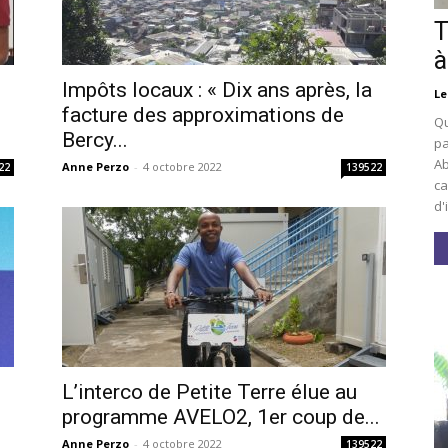
T
à
Impôts locaux : « Dix ans après, la
Le
facture des approximations de
Qu
Bercy...
pa
Ab
Anne Perzo
-
4 octobre 2022
22
139522
ca
d'
L’interco de Petite Terre élue au
i
programme AVELO2, 1er coup de...
Anne Perzo
-
4 octobre 2022
139522