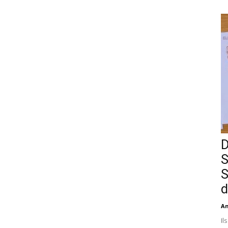
D
S
S
d
An
Il