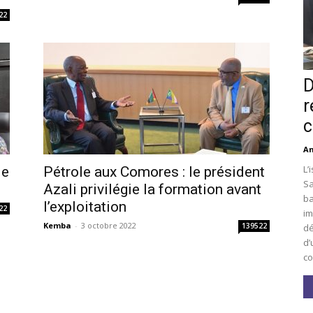
22
D
r
c
An
L’
le
Pétrole aux Comores : le président
Sa
Azali privilégie la formation avant
ba
l’exploitation
22
im
Kemba
-
3 octobre 2022
139522
dé
d’
co