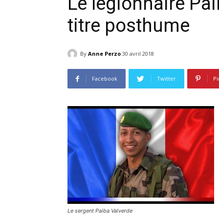
Le légionnaire Pa
titre posthume
By
Anne Perzo
30 avril 2018
Facebook
Twitter
Pi
Le sergent Paiba Valverde