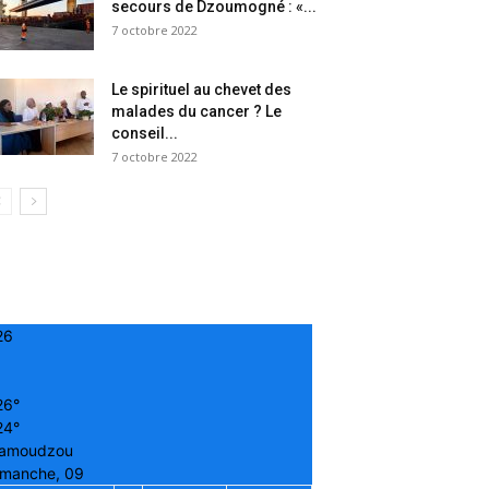
secours de Dzoumogné : «...
7 octobre 2022
Le spirituel au chevet des
malades du cancer ? Le
conseil...
7 octobre 2022
26
26°
24°
amoudzou
imanche, 09