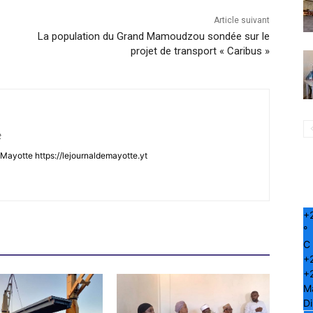
Article suivant
La population du Grand Mamoudzou sondée sur le
projet de transport « Caribus »
t
Mayotte https://lejournaldemayotte.yt
+
°
C
+
+
M
D