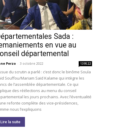
épartementales Sada :
emaniements en vue au
onseil départemental
ne Perzo
-
3 octobre 2022
139522
issue du scrutin a parlé : c’est donc le binôme Soula
ïd Souffou/Mariam Saïd Kalame qui intègre les
ncs de l’assemblée départementale. Ce qui
plique des réélections au menu du conseil
partemental les jours prochains. Avec l’éventualité
une refonte complète des vice-présidences,
mme nous l’expliquons
Lire la suite