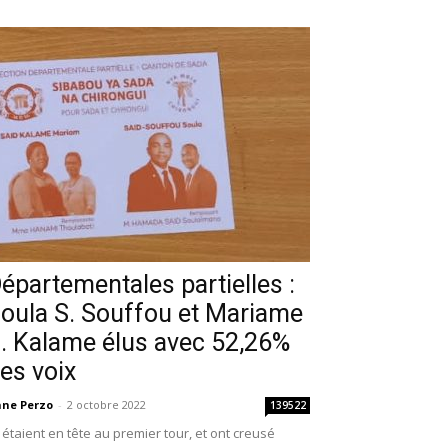
épartementales partielles :
oula S. Souffou et Mariame
. Kalame élus avec 52,26%
es voix
ne Perzo
-
2 octobre 2022
139522
s étaient en tête au premier tour, et ont creusé