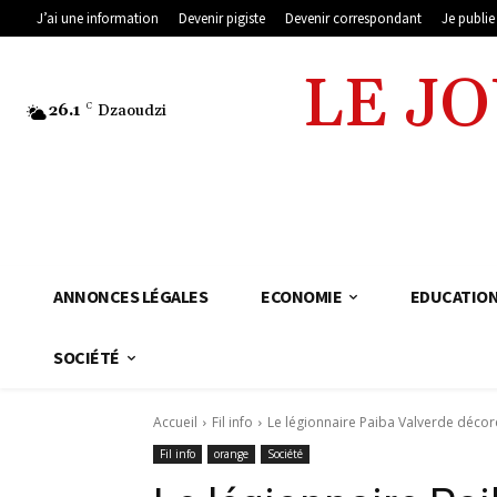
J’ai une information
Devenir pigiste
Devenir correspondant
Je publi
LE J
26.1
C
Dzaoudzi
ANNONCES LÉGALES
ECONOMIE
EDUCATIO
SOCIÉTÉ
Accueil
Fil info
Le légionnaire Paiba Valverde décor
Fil info
orange
Société