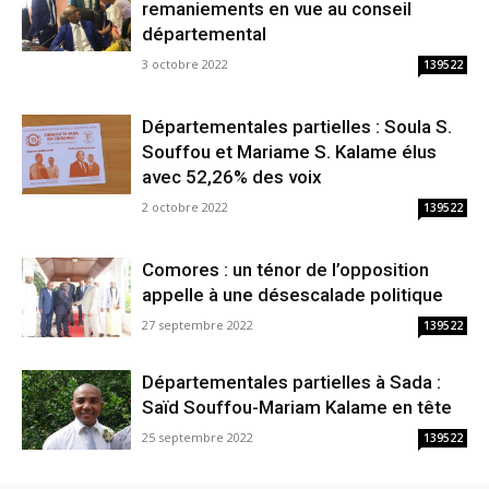
remaniements en vue au conseil
départemental
3 octobre 2022
139522
Départementales partielles : Soula S.
Souffou et Mariame S. Kalame élus
avec 52,26% des voix
2 octobre 2022
139522
Comores : un ténor de l’opposition
appelle à une désescalade politique
27 septembre 2022
139522
Départementales partielles à Sada :
Saïd Souffou-Mariam Kalame en tête
25 septembre 2022
139522