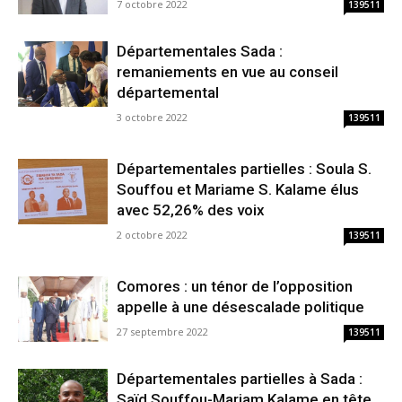
7 octobre 2022
139511
Départementales Sada :
remaniements en vue au conseil
départemental
3 octobre 2022
139511
Départementales partielles : Soula S.
Souffou et Mariame S. Kalame élus
avec 52,26% des voix
2 octobre 2022
139511
Comores : un ténor de l’opposition
appelle à une désescalade politique
27 septembre 2022
139511
Départementales partielles à Sada :
Saïd Souffou-Mariam Kalame en tête