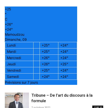
+
25
°
C
+
26°
+
24°
Mamoudzou
Dimanche, 09
Lundi
+
25°
+
24°
Mardi
+
25°
+
24°
Mercredi
+
26°
+
24°
Jeudi
+
26°
+
25°
Vendredi
+
25°
+
24°
Samedi
+
24°
+
24°
Prévisions sur 7 jours
Tribune – De l’art du discours à la
formule
7 octobre 2022
139520