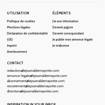
UTILISATION
ÉLÉMENTS
Politique de cookies
J’ai une information
Mentions légales
Devenir pigiste
Déclaration de confidentialité
Devenir correspondant
(UE)
Je publie mon annonce légale
Imprint
Je m’abonne
Avertissement
CONTACT
redaction@lejournaldemayotte.com
annonce-legale@lejournaldemayote.com
abonnement@lejournaldemayotte.com
recrutement@lejournaldemayotte.com
direction@lejournaldemayotte.com
INSPIRATION IN YOUR INBOX