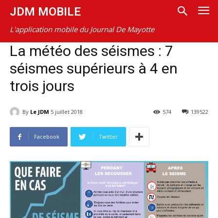
JDM MOBILE
L'application mobile du Journal De Mayotte
La météo des séismes : 7
séismes supérieurs à 4 en
trois jours
By
Le JDM
5 juillet 2018
574
139522
Facebook
Twitter