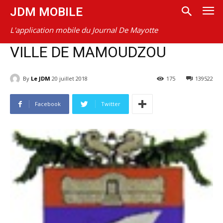
JDM MOBILE
L'application mobile du Journal De Mayotte
VILLE DE MAMOUDZOU
By
Le JDM
20 juillet 2018
175
139522
Facebook
Twitter