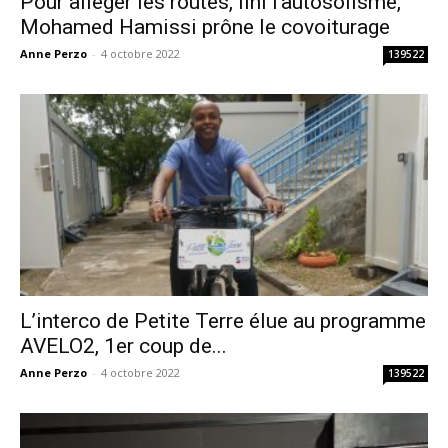
Pour alléger les routes, fini l’autosolisme,
Mohamed Hamissi prône le covoiturage
Anne Perzo
-
4 octobre 2022
139522
L’interco de Petite Terre élue au programme
AVELO2, 1er coup de...
Anne Perzo
-
4 octobre 2022
139522