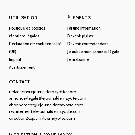
UTILISATION
ÉLÉMENTS
Politique de cookies
J’ai une information
Mentions légales
Devenir pigiste
Déclaration de confidentialité
Devenir correspondant
(UE)
Je publie mon annonce légale
Imprint
Je m’abonne
Avertissement
CONTACT
redaction@lejournaldemayotte.com
annonce-legale@lejournaldemayote.com
abonnement@lejournaldemayotte.com
recrutement@lejournaldemayotte.com
direction@lejournaldemayotte.com