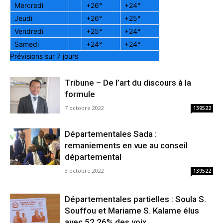
Mercredi
+
26°
+
24°
Jeudi
+
26°
+
25°
Vendredi
+
25°
+
24°
Samedi
+
24°
+
24°
Prévisions sur 7 jours
Tribune – De l’art du discours à la
formule
7 octobre 2022
139522
Départementales Sada :
remaniements en vue au conseil
départemental
3 octobre 2022
139522
Départementales partielles : Soula S.
Souffou et Mariame S. Kalame élus
avec 52,26% des voix