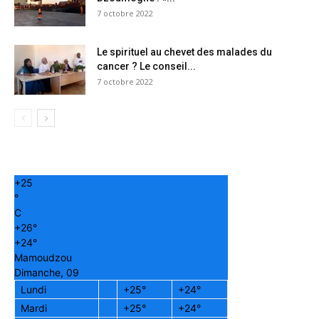
7 octobre 2022
Le spirituel au chevet des malades du
cancer ? Le conseil...
7 octobre 2022
+
25
°
C
+
26°
+
24°
Mamoudzou
Dimanche, 09
Lundi
+
25°
+
24°
Mardi
+
25°
+
24°