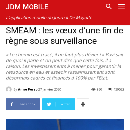
JDM MOBILE
L'application mobile du Journal De Mayotte
SMEAM : les vœux d’une fin de
règne sous surveillance
« Le chemin est tracé, il ne faut plus dévier ! » Bavi sait
de quoi il parle et on peut dire que cette fois, il a
raison. Les investissements à mener pour garantir la
ressource en eau et asseoir l’assainissement sont
désormais cadrés et financés à 100% par l’Etat.
By
Anne Perzo
27 janvier 2020
930
139522
Facebook
Twitter