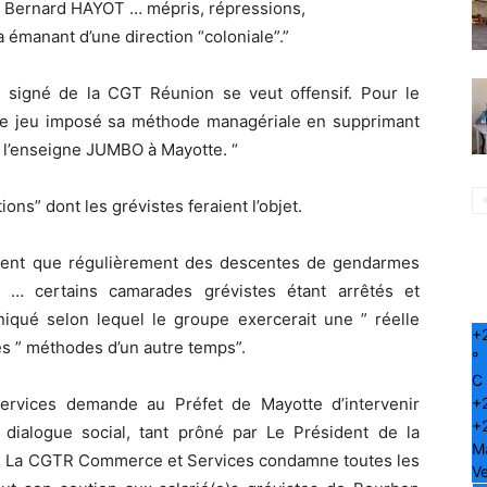
pe Bernard HAYOT … mépris, répressions,
 émanant d’une direction “coloniale”.”
 signé de la CGT Réunion se veut offensif. Pour le
 de jeu imposé sa méthode managériale en supprimant
de l’enseigne JUMBO à Mayotte. “
ns” dont les grévistes feraient l’objet.
ent que régulièrement des descentes de gendarmes
 … certains camarades grévistes étant arrêtés et
qué selon lequel le groupe exercerait une ” réelle
+
es ” méthodes d’un autre temps”.
°
C
+
rvices demande au Préfet de Mayotte d’intervenir
+
dialogue social, tant prôné par Le Président de la
M
. La CGTR Commerce et Services condamne toutes les
Ve