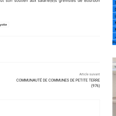
ut son soutien aux salarié(e)s grévistes de Bourbon
yotte
Pr
Article suivant
COMMUNAUTÉ DE COMMUNES DE PETITE TERRE
(976)