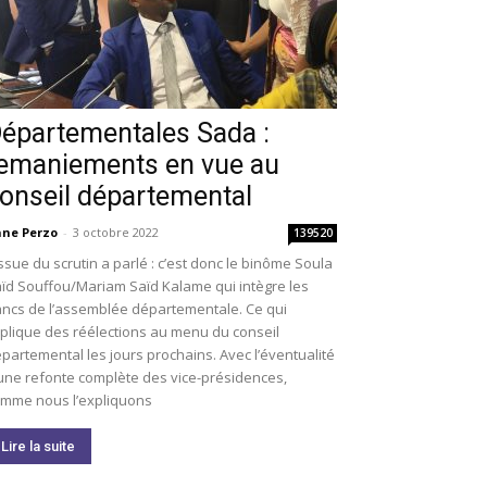
épartementales Sada :
emaniements en vue au
onseil départemental
ne Perzo
-
3 octobre 2022
139520
issue du scrutin a parlé : c’est donc le binôme Soula
ïd Souffou/Mariam Saïd Kalame qui intègre les
ncs de l’assemblée départementale. Ce qui
plique des réélections au menu du conseil
partemental les jours prochains. Avec l’éventualité
une refonte complète des vice-présidences,
mme nous l’expliquons
Lire la suite