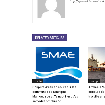
http://lejournaldemayotte.yt
RELATED ARTICLES
Fil info
orange
Coupure d’eau en cours sur les
Arrivée à M
communes de Koungou,
secours de
Mamoudzou et Tsingoni jusqu’au
travaille un 
samedi 8 octobre 5h