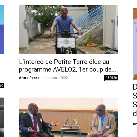
L’interco de Petite Terre élue au
i
programme AVELO2, 1er coup de...
Anne Perzo
-
4 octobre 2022
139520
D
20
S
S
d
An
Il