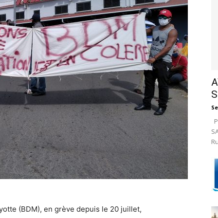
A
S
Se
Pa
SA
Ru
otte (BDM), en grève depuis le 20 juillet,