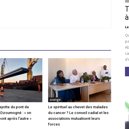
T
à
Le
Qu
pa
Ab
ca
d'
orange
ayotte du pont de
Le spirituel au chevet des malades
 Dzoumogné : « on
du cancer ? Le conseil cadial et les
pont après l’autre »
associations mutualisent leurs
forces