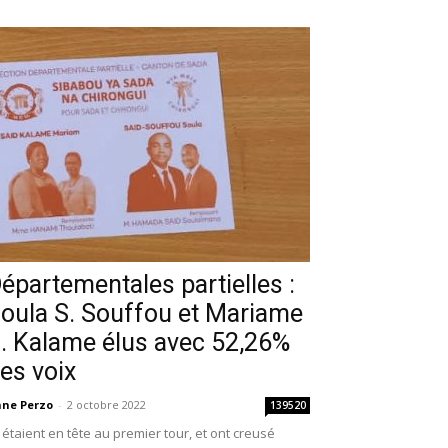
épartementales partielles :
oula S. Souffou et Mariame
. Kalame élus avec 52,26%
es voix
ne Perzo
-
2 octobre 2022
139520
s étaient en tête au premier tour, et ont creusé