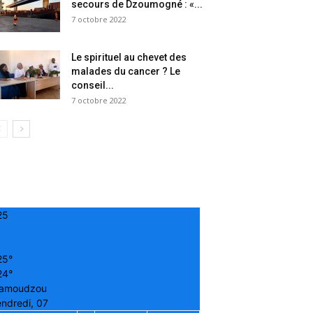
secours de Dzoumogné : «...
7 octobre 2022
Le spirituel au chevet des
malades du cancer ? Le
conseil...
7 octobre 2022
25
25°
24°
amoudzou
ndredi, 07