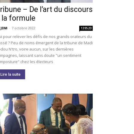
ribune – De l’art du discours
 la formule
 JDM
-
7 octobre 2022
139520
i pour relever les défis de nos grands orateurs du
ssé ? Peu de noms émergent de la tribune de Madi
dou N'tro, voire aucun, sur les dernières
mpagnes, laissant sans doute "un sentiment
imposture" chez les électeurs
Lire la suite