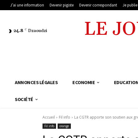
J’ai une information
Devenir pigiste
Devenir correspondant
Je publi
LE J
24.8
C
Dzaoudzi
ANNONCES LÉGALES
ECONOMIE
EDUCATIO
SOCIÉTÉ
Accueil
Fil info
La CGTR apporte son soutien aux gr
Fil info
orange