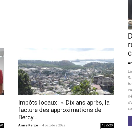
D
r
c
An
L’
Sa
ba
im
dé
Impôts locaux : « Dix ans après, la
d’
co
facture des approximations de
Bercy...
Anne Perzo
-
4 octobre 2022
20
139520