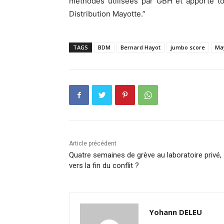
méthodes utilisées par GBH et apporte to
Distribution Mayotte.”
TAGS
BDM
Bernard Hayot
jumbo score
Ma
Article précédent
Quatre semaines de grève au laboratoire privé,
vers la fin du conflit ?
Yohann DELEU