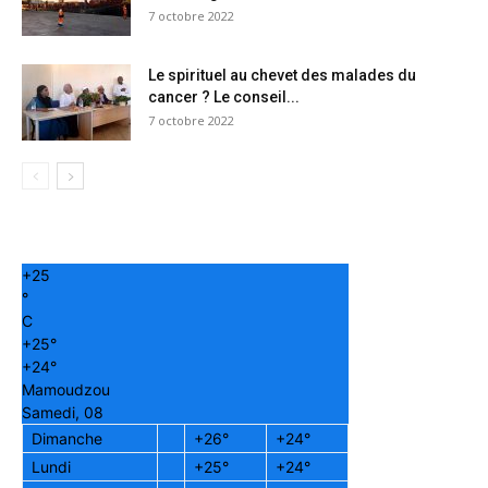
7 octobre 2022
Le spirituel au chevet des malades du
cancer ? Le conseil...
7 octobre 2022
+
25
°
C
+
25°
+
24°
Mamoudzou
Samedi, 08
Dimanche
+
26°
+
24°
Lundi
+
25°
+
24°