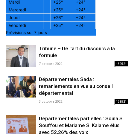
Mardi
+
25°
+
24°
Mercredi
+
25°
+
24°
Jeudi
+
26°
+
24°
Vendredi
+
25°
+
24°
Prévisions sur 7 jours
Tribune – De l’art du discours à la
formule
7 octobre 2022
139521
Départementales Sada :
remaniements en vue au conseil
départemental
3 octobre 2022
139521
Départementales partielles : Soula S.
Souffou et Mariame S. Kalame élus
avec 52,26% des voix