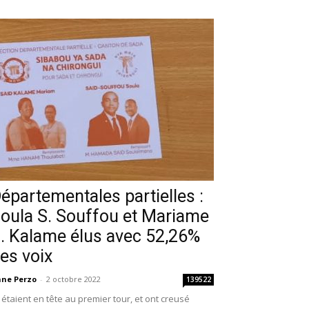
épartementales partielles :
oula S. Souffou et Mariame
. Kalame élus avec 52,26%
es voix
ne Perzo
-
2 octobre 2022
139522
s étaient en tête au premier tour, et ont creusé