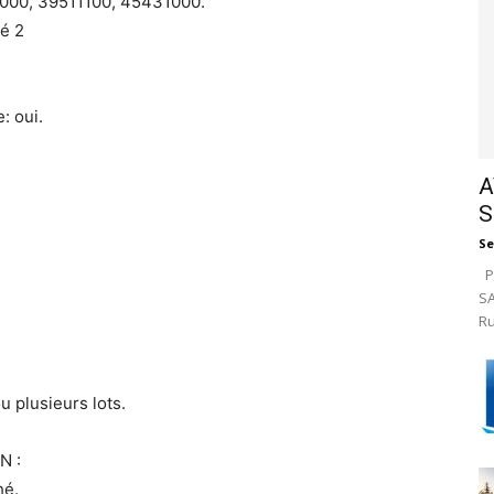
000, 39511100, 45431000.
é 2
: oui.
A
S
Se
Pa
SA
Ru
u plusieurs lots.
N :
hé.