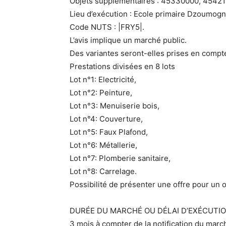
Objets supplémentaires : 45330000, 45421
Lieu d’exécution : Ecole primaire Dzoumogn
Code NUTS : |FRY5|.
L’avis implique un marché public.
Des variantes seront-elles prises en compte
Prestations divisées en 8 lots
Lot n°1: Electricité,
Lot n°2: Peinture,
Lot n°3: Menuiserie bois,
Lot n°4: Couverture,
Lot n°5: Faux Plafond,
Lot n°6: Métallerie,
Lot n°7: Plomberie sanitaire,
Lot n°8: Carrelage.
Possibilité de présenter une offre pour un o
DURÉE DU MARCHÉ OU DÉLAI D’EXÉCUTIO
3 mois à compter de la notification du marc