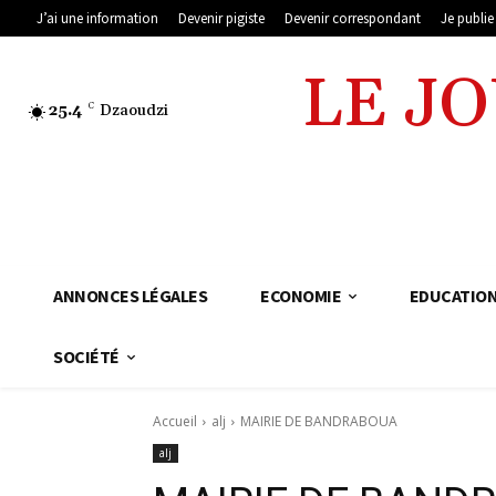
J’ai une information
Devenir pigiste
Devenir correspondant
Je publi
LE J
25.4
C
Dzaoudzi
ANNONCES LÉGALES
ECONOMIE
EDUCATIO
SOCIÉTÉ
Accueil
alj
MAIRIE DE BANDRABOUA
alj