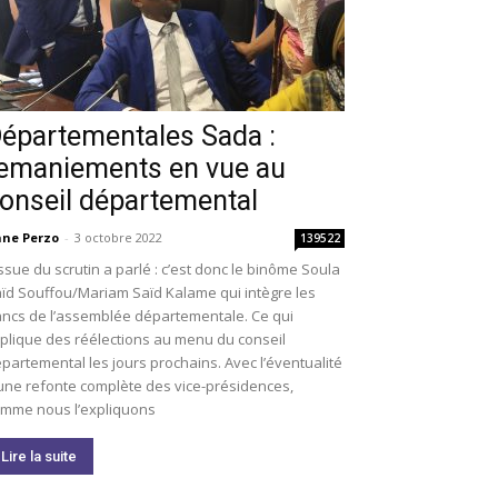
épartementales Sada :
emaniements en vue au
onseil départemental
ne Perzo
-
3 octobre 2022
139522
issue du scrutin a parlé : c’est donc le binôme Soula
ïd Souffou/Mariam Saïd Kalame qui intègre les
ncs de l’assemblée départementale. Ce qui
plique des réélections au menu du conseil
partemental les jours prochains. Avec l’éventualité
une refonte complète des vice-présidences,
mme nous l’expliquons
Lire la suite