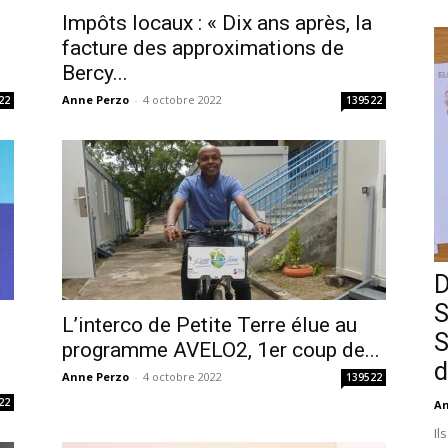
Impôts locaux : « Dix ans après, la
facture des approximations de
Bercy...
Anne Perzo
-
4 octobre 2022
22
139522
D
S
L’interco de Petite Terre élue au
S
i
programme AVELO2, 1er coup de...
d
Anne Perzo
-
4 octobre 2022
139522
22
An
Il