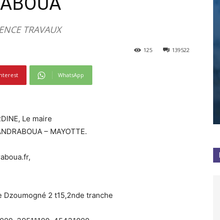
RABOUA
RENCE TRAVAUX
125
139522
nterest
WhatsApp
DINE, Le maire
0 BANDRABOUA – MAYOTTE.
aboua.fr,
 de Dzoumogné 2 t15,2nde tranche