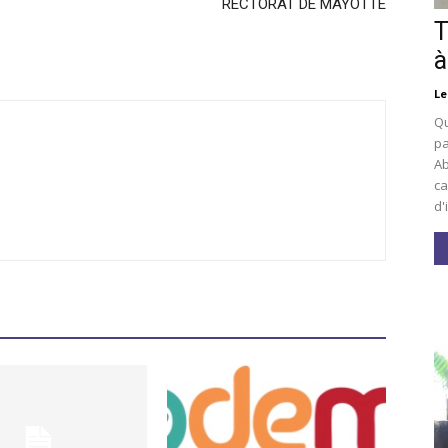
RECTORAT DE MAYOTTE
T
à
Le
Qu
pa
Ab
ca
d'