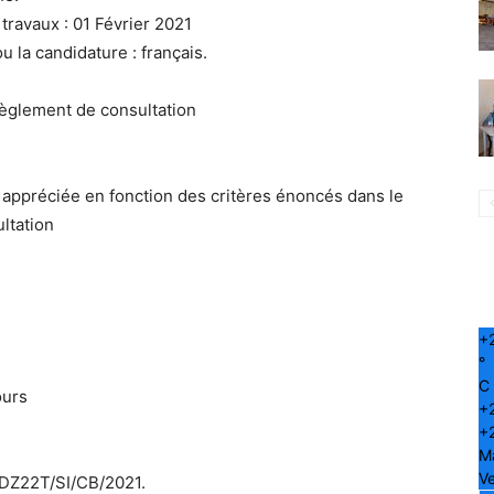
ravaux : 01 Février 2021
u la candidature : français.
 règlement de consultation
appréciée en fonction des critères énoncés dans le
ltation
+
°
C
ours
+
+
M
Ve
RDZ22T/SI/CB/2021.