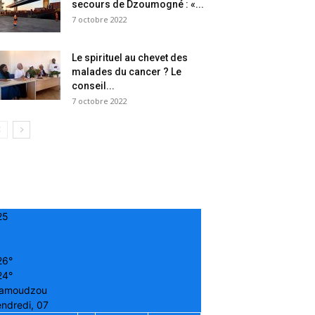
secours de Dzoumogné : «...
7 octobre 2022
Le spirituel au chevet des
malades du cancer ? Le
conseil...
7 octobre 2022
25
26°
24°
amoudzou
ndredi, 07