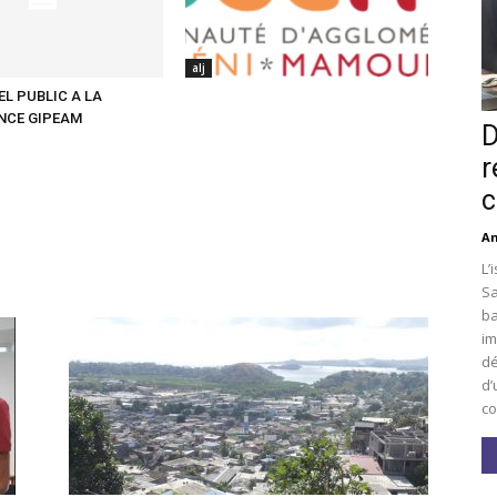
alj
EL PUBLIC A LA
NCE GIPEAM
D
r
c
An
L’
Sa
ba
im
dé
d’
co