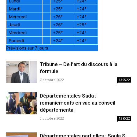
Lundi
+
25°
+
24°
Mardi
+
25°
+
24°
Mercredi
+
26°
+
24°
Jeudi
+
26°
+
25°
Vendredi
+
25°
+
24°
Samedi
+
24°
+
24°
Prévisions sur 7 jours
Tribune – De l’art du discours à la
formule
7 octobre 2022
139522
Départementales Sada :
remaniements en vue au conseil
départemental
3 octobre 2022
139522
Départementales partielles : Soula S.