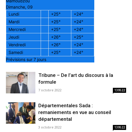
Mamoudzou
Dimanche, 09
Lundi
+
25°
+
24°
Mardi
+
25°
+
24°
Mercredi
+
25°
+
24°
Jeudi
+
26°
+
25°
Vendredi
+
26°
+
24°
Samedi
+
25°
+
24°
Prévisions sur 7 jours
Tribune – De l’art du discours à la
formule
7 octobre 2022
139522
Départementales Sada :
remaniements en vue au conseil
départemental
3 octobre 2022
139522