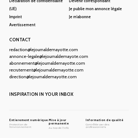
Déclaration de confidentialité
Devenir correspondant
(UE)
Je publie mon annonce légale
Imprint
Je m’abonne
Avertissement
CONTACT
redaction@lejournaldemayotte.com
annonce-legale@lejournaldemayote.com
abonnement@lejournaldemayotte.com
recrutement@lejournaldemayotte.com
direction@lejournaldemayotte.com
INSPIRATION IN YOUR INBOX
Entierement numérique
Mise à jour
Information de qualité
permanente
Protection de
Contrôlée par des
l'environnement
professionnels
Au top de l'info