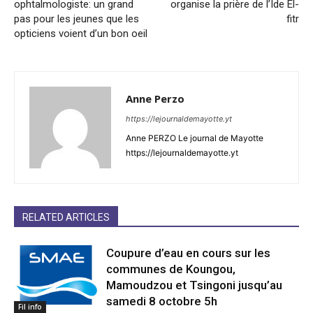
ophtalmologiste: un grand
organise la prière de l’Ide El-
pas pour les jeunes que les
fitr
opticiens voient d’un bon oeil
Anne Perzo
https://lejournaldemayotte.yt
Anne PERZO Le journal de Mayotte
https://lejournaldemayotte.yt
RELATED ARTICLES
Coupure d’eau en cours sur les
communes de Koungou,
Mamoudzou et Tsingoni jusqu’au
samedi 8 octobre 5h
Fil info