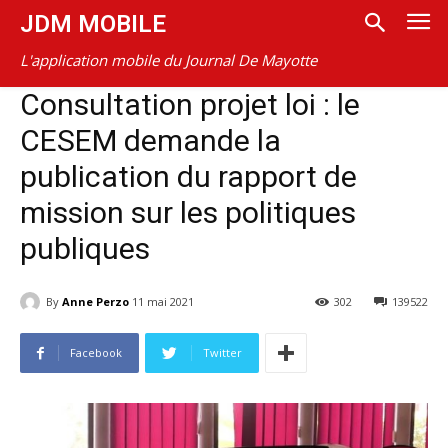
JDM MOBILE
L'application mobile du Journal De Mayotte
Consultation projet loi : le
CESEM demande la
publication du rapport de
mission sur les politiques
publiques
By
Anne Perzo
11 mai 2021
302
139522
Facebook
Twitter