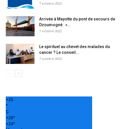
7 octobre 2022
Arrivée à Mayotte du pont de secours de
Dzoumogné : «...
7 octobre 2022
Le spirituel au chevet des malades du
cancer ? Le conseil...
7 octobre 2022
+
25
°
C
+
26°
+
24°