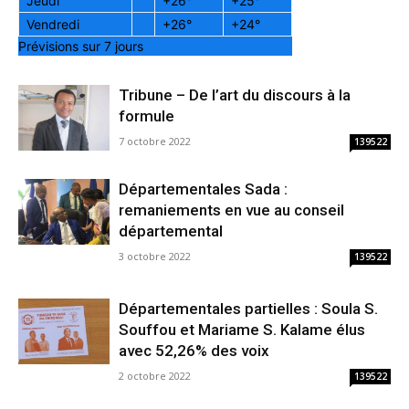
Jeudi
+
26°
+
25°
Vendredi
+
26°
+
24°
Prévisions sur 7 jours
Tribune – De l’art du discours à la
formule
7 octobre 2022
139522
Départementales Sada :
remaniements en vue au conseil
départemental
3 octobre 2022
139522
Départementales partielles : Soula S.
Souffou et Mariame S. Kalame élus
avec 52,26% des voix
2 octobre 2022
139522