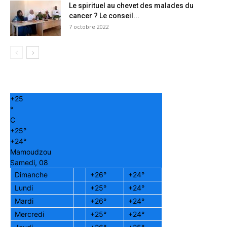
Le spirituel au chevet des malades du
cancer ? Le conseil...
7 octobre 2022
+
25
°
C
+
25°
+
24°
Mamoudzou
Samedi, 08
Dimanche
+
26°
+
24°
Lundi
+
25°
+
24°
Mardi
+
26°
+
24°
Mercredi
+
25°
+
24°