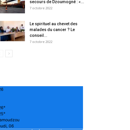
secours de Dzoumogné : «...
7 octobre 2022
Le spirituel au chevet des
malades du cancer ? Le
conseil...
7 octobre 2022
26
26°
25°
amoudzou
udi, 06