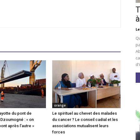
T
à
Le
Qu
pa
Ab
ca
d'
orange
ayotte du pont de
Le spirituel au chevet des malades
 Dzoumogné : « on
du cancer ? Le conseil cadial et les
pont après l’autre »
associations mutualisent leurs
forces