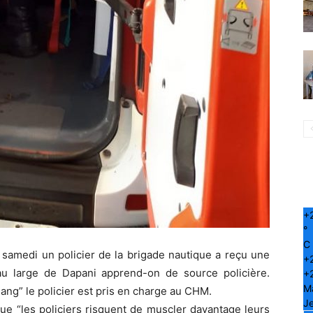
+
°
C
 samedi un policier de la brigade nautique a reçu une
+
 au large de Dapani apprend-on de source policière.
+
M
ng” le policier est pris en charge au CHM.
Je
 que “les policiers risquent de muscler davantage leurs