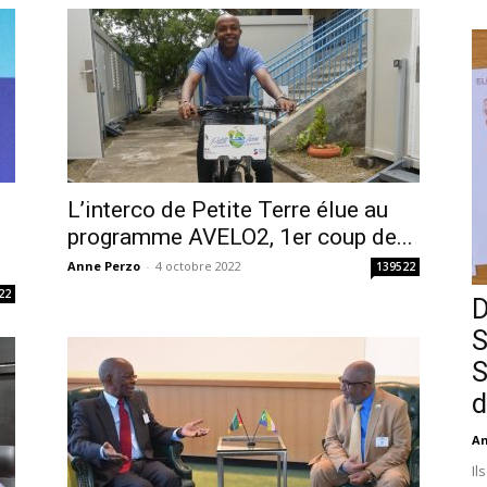
L’interco de Petite Terre élue au
i
programme AVELO2, 1er coup de...
Anne Perzo
-
4 octobre 2022
139522
22
D
S
S
d
An
Il