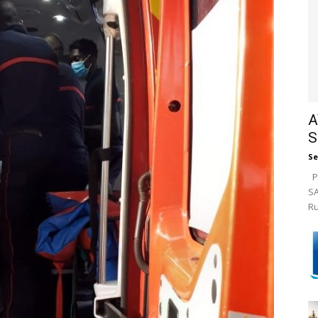
A
S
Se
Pa
SA
Ru