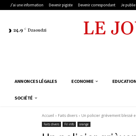
J’ai une information
Devenir pigiste
Devenir correspondant
Je publi
LE J
24.9
C
Dzaoudzi
ANNONCES LÉGALES
ECONOMIE
EDUCATIO
SOCIÉTÉ
Accueil
Faits divers
Un policier grièvement blessé e
Faits divers
Fil info
orange