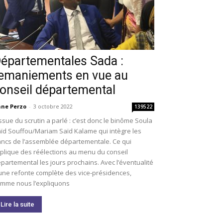
épartementales Sada :
emaniements en vue au
onseil départemental
ne Perzo
-
3 octobre 2022
139522
issue du scrutin a parlé : c’est donc le binôme Soula
ïd Souffou/Mariam Saïd Kalame qui intègre les
ncs de l’assemblée départementale. Ce qui
plique des réélections au menu du conseil
partemental les jours prochains. Avec l’éventualité
une refonte complète des vice-présidences,
mme nous l’expliquons
Lire la suite