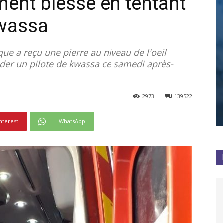
ment blessé en tentant
kwassa
ue a reçu une pierre au niveau de l'oeil
nder un pilote de kwassa ce samedi après-
2973
139522
nterest
WhatsApp