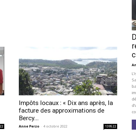
D
r
c
An
L’
Sa
ba
im
dé
Impôts locaux : « Dix ans après, la
d’
facture des approximations de
co
Bercy...
Anne Perzo
-
4 octobre 2022
22
139522