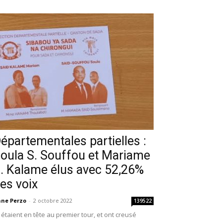
épartementales partielles :
oula S. Souffou et Mariame
. Kalame élus avec 52,26%
es voix
ne Perzo
-
2 octobre 2022
139522
s étaient en tête au premier tour, et ont creusé