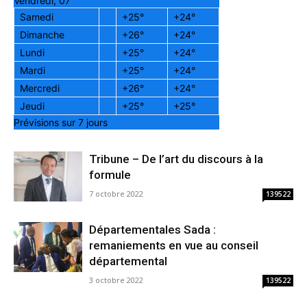
Vendredi, 07
Samedi
+
25°
+
24°
Dimanche
+
26°
+
24°
Lundi
+
25°
+
24°
Mardi
+
25°
+
24°
Mercredi
+
26°
+
24°
Jeudi
+
25°
+
25°
Prévisions sur 7 jours
Tribune – De l’art du discours à la
formule
7 octobre 2022
139522
Départementales Sada :
remaniements en vue au conseil
départemental
3 octobre 2022
139522