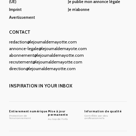
(UE)
Je publie mon annonce légale
Imprint
Je m’abonne
Avertissement
CONTACT
redaction@lejournaldemayotte.com
annonce-legale@lejournaldemayote.com
abonnement@lejournaldemayotte.com
recrutement@lejournaldemayotte.com
direction@lejournaldemayotte.com
INSPIRATION IN YOUR INBOX
Entierement numérique
Mise à jour
Information de qualité
permanente
Protection de
Contrôlée par des
l'environnement
professionnels
Au top de l'info