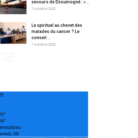
secours de Dzoumogné : «...
7 octobre 2022
Le spirituel au chevet des
malades du cancer ? Le
conseil...
7 octobre 2022
25
25°
24°
amoudzou
amedi, 08