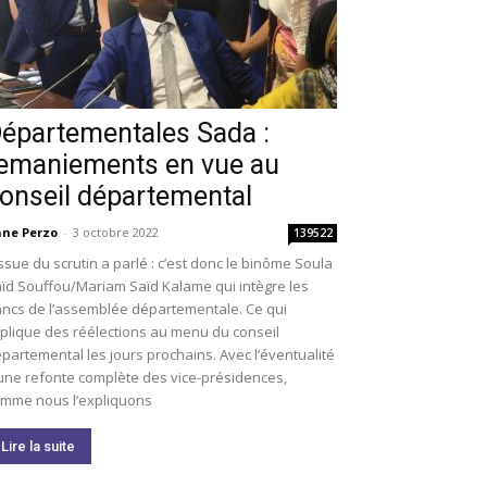
épartementales Sada :
emaniements en vue au
onseil départemental
ne Perzo
-
3 octobre 2022
139522
issue du scrutin a parlé : c’est donc le binôme Soula
ïd Souffou/Mariam Saïd Kalame qui intègre les
ncs de l’assemblée départementale. Ce qui
plique des réélections au menu du conseil
partemental les jours prochains. Avec l’éventualité
une refonte complète des vice-présidences,
mme nous l’expliquons
Lire la suite