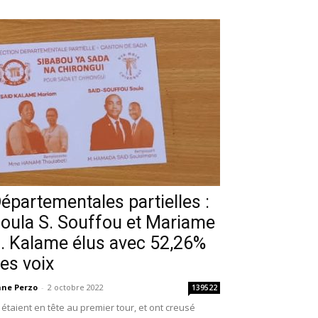
épartementales partielles :
oula S. Souffou et Mariame
. Kalame élus avec 52,26%
es voix
ne Perzo
-
2 octobre 2022
139522
s étaient en tête au premier tour, et ont creusé