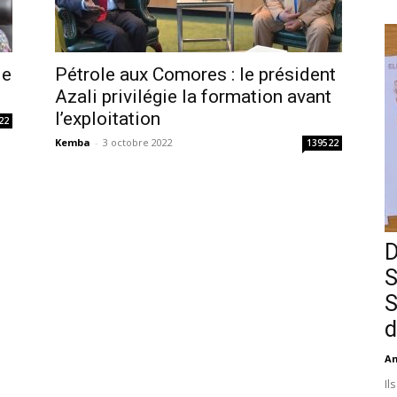
le
Pétrole aux Comores : le président
Azali privilégie la formation avant
l’exploitation
22
Kemba
-
3 octobre 2022
139522
D
S
S
d
An
Il