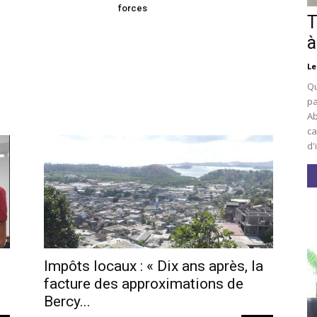
forces
T
à
Le
Qu
pa
Ab
ca
d'
Impôts locaux : « Dix ans après, la
facture des approximations de
Bercy...