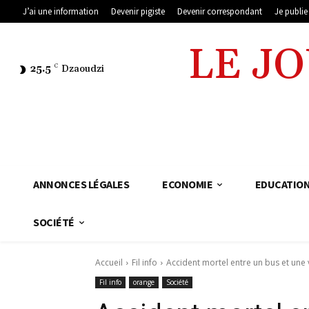
J’ai une information
Devenir pigiste
Devenir correspondant
Je publi
LE J
25.5
C
Dzaoudzi
ANNONCES LÉGALES
ECONOMIE
EDUCATIO
SOCIÉTÉ
Accueil
Fil info
Accident mortel entre un bus et une v
Fil info
orange
Société