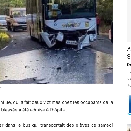
A
S
Se
Pa
SA
Ru
M)
oni Be, qui a fait deux victimes chez les occupants de la
lessée a été admise à l’hôpital.
er dans le bus qui transportait des élèves ce samedi