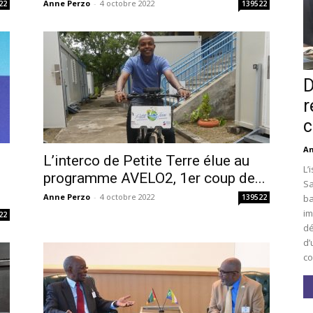
Anne Perzo
-
4 octobre 2022
22
139522
D
r
c
An
L’interco de Petite Terre élue au
L’
i
programme AVELO2, 1er coup de...
Sa
Anne Perzo
-
4 octobre 2022
ba
139522
im
22
dé
d’
co