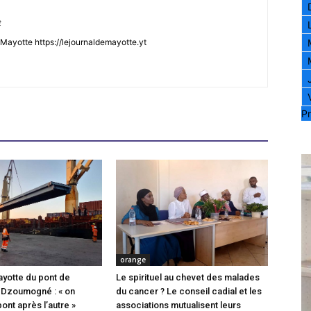
t
Mayotte https://lejournaldemayotte.yt
Pr
orange
ayotte du pont de
Le spirituel au chevet des malades
 Dzoumogné : « on
du cancer ? Le conseil cadial et les
pont après l’autre »
associations mutualisent leurs