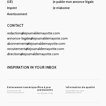
(UE)
Je publie mon annonce légale
Imprint
Je m’abonne
Avertissement
CONTACT
redaction@lejournaldemayotte.com
annonce-legale@lejournaldemayote.com
abonnement@lejournaldemayotte.com
recrutement@lejournaldemayotte.com
direction@lejournaldemayotte.com
INSPIRATION IN YOUR INBOX
Entierement numérique
Mise à jour
Information de qualité
permanente
Protection de
Contrôlée par des
l'environnement
professionnels
Au top de l'info