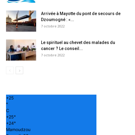
Arrivée à Mayotte du pont de secours de
Dzoumogné : «...
7 octobre 2022
Le spirituel au chevet des malades du
cancer ? Le conseil...
7 octobre 2022
+
25
°
C
+
25°
+
24°
Mamoudzou