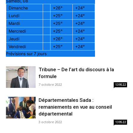
Samedi, 08
Dimanche
+
26°
+
24°
Lundi
+
25°
+
24°
Mardi
+
25°
+
24°
Mercredi
+
25°
+
24°
Jeudi
+
26°
+
24°
Vendredi
+
25°
+
24°
Prévisions sur 7 jours
Tribune – De l’art du discours à la
formule
7 octobre 2022
139522
Départementales Sada :
remaniements en vue au conseil
départemental
3 octobre 2022
139522